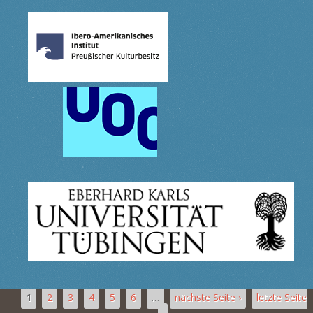
1
2
3
4
5
6
…
nächste Seite ›
letzte Seite