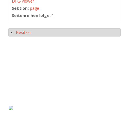
DFG-Viewer
Sektion:
page
Seitenreihenfolge:
1
Besitzer
Show