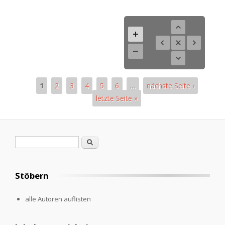
1
2
3
4
5
6
…
nächste Seite ›
letzte Seite »
Pages
Search form
Search
Stöbern
alle Autoren auflisten