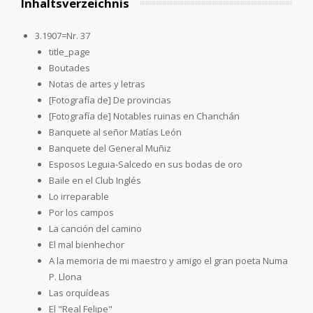
Inhaltsverzeichnis
3.1907=Nr. 37
title_page
Boutades
Notas de artes y letras
[Fotografía de] De provincias
[Fotografía de] Notables ruinas en Chanchán
Banquete al señor Matías León
Banquete del General Muñiz
Esposos Leguia-Salcedo en sus bodas de oro
Baile en el Club Inglés
Lo irreparable
Por los campos
La canción del camino
El mal bienhechor
A la memoria de mi maestro y amigo el gran poeta Numa
P. Llona
Las orquídeas
El "Real Felipe"