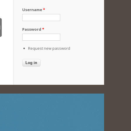
Username
*
Password
*
Request new password