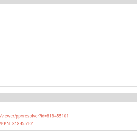
n.de/viewer/ppnresolver?id=818455101
PN?PPN=818455101