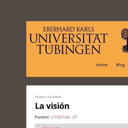
Home
Blog
Home
» La visión
You are here
La visión
Parent:
3.1907=Nr. 37
Personen
Hide