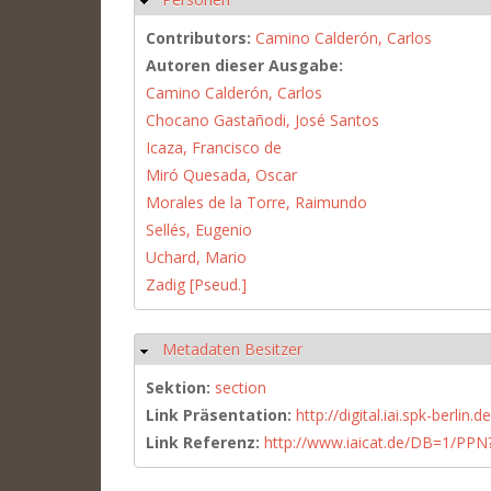
Contributors:
Camino Calderón, Carlos
Autoren dieser Ausgabe:
Camino Calderón, Carlos
Chocano Gastañodi, José Santos
Icaza, Francisco de
Miró Quesada, Oscar
Morales de la Torre, Raimundo
Sellés, Eugenio
Uchard, Mario
Zadig [Pseud.]
Metadaten Besitzer
Hide
Sektion:
section
Link Präsentation:
http://digital.iai.spk-berli
Link Referenz:
http://www.iaicat.de/DB=1/P