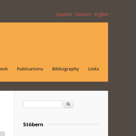
Español
Deutsch
English
work
Publications
Bibliography
Links
Search form
Search
Stöbern