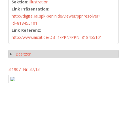
Sektion:
illustration
Link Präsentation:
http://digital.iai.spk-berlin.de/viewer/ppnresolver?
id=818455101
Link Referenz:
http://www.iaicat.de/DB=1/PPN?PPN=818455101
Besitzer
Show
3.1907=Nr. 37,13