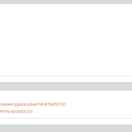
n.de/viewer/ppnresolver?id=818455101
PN?PPN=818455101