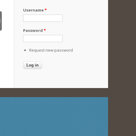
Username
*
Password
*
Request new password