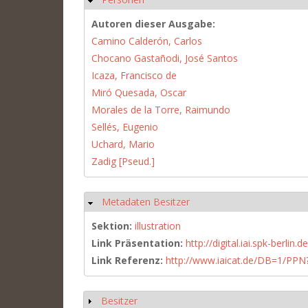
Autoren dieser Ausgabe:
Camino Calderón, Carlos
Chocano Gastañodi, José Santos
Icaza, Francisco de
Miró Quesada, Oscar
Morales de la Torre, Raimundo
Sellés, Eugenio
Uchard, Mario
Zadig [Pseud.]
Metadaten Besitzer
Hide
Sektion:
illustration
Link Präsentation:
http://digital.iai.spk-berli
Link Referenz:
http://www.iaicat.de/DB=1/P
Besitzer
Show