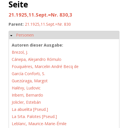
Seite
21.1925,11.Sept.=Nr. 830,3
Parent:
21.1925,11.Sept.=Nr. 830
Personen
Hide
Autoren dieser Ausgabe:
Brezol, J.
Cánepa, Alejandro Rómulo
Fouquières, Marcelin André Becq de
García Conforti, S.
Guezúraga, Margot
Halévy, Ludovic
Iriberri, Bernardo
Jolicler, Estebán
La abuelita [Pseud.]
La Srta. Palotes [Pseud.]
Leblanc, Maurice-Marie-Émile