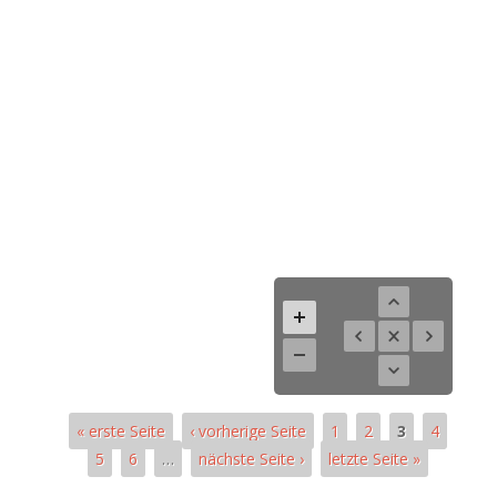
« erste Seite
‹ vorherige Seite
1
2
3
4
5
6
…
nächste Seite ›
letzte Seite »
Pages