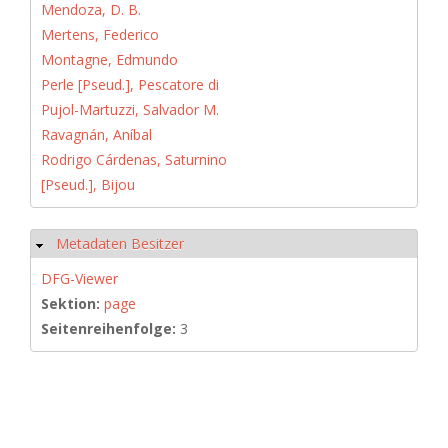
Mendoza, D. B.
Mertens, Federico
Montagne, Edmundo
Perle [Pseud.], Pescatore di
Pujol-Martuzzi, Salvador M.
Ravagnán, Aníbal
Rodrigo Cárdenas, Saturnino
[Pseud.], Bijou
Metadaten Besitzer
Hide
DFG-Viewer
Sektion:
page
Seitenreihenfolge:
3