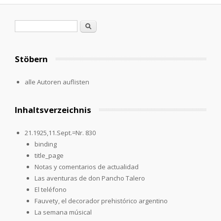
Search form
Search
Stöbern
alle Autoren auflisten
Inhaltsverzeichnis
21.1925,11.Sept.=Nr. 830
binding
title_page
Notas y comentarios de actualidad
Las aventuras de don Pancho Talero
El teléfono
Fauvety, el decorador prehistórico argentino
La semana músical