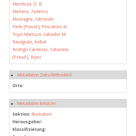
Mendoza, D. B.
Mertens, Federico
Montagne, Edmundo
Perle [Pseud.], Pescatore di
Pujol-Martuzzi, Salvador M.
Ravagnán, Aníbal
Rodrigo Cárdenas, Saturnino
[Pseud.], Bijou
Metadaten Zeitschriftentitel
Hide
Orte:
Metadaten Besitzer
Hide
Sektion:
illustration
Herausgeber:
Klassifizierung: