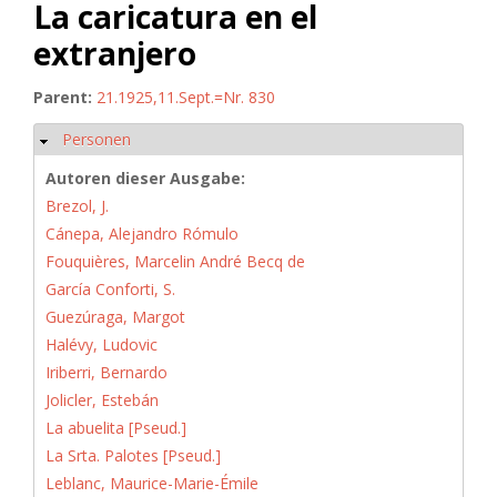
La caricatura en el
extranjero
Parent:
21.1925,11.Sept.=Nr. 830
Personen
Hide
Autoren dieser Ausgabe:
Brezol, J.
Cánepa, Alejandro Rómulo
Fouquières, Marcelin André Becq de
García Conforti, S.
Guezúraga, Margot
Halévy, Ludovic
Iriberri, Bernardo
Jolicler, Estebán
La abuelita [Pseud.]
La Srta. Palotes [Pseud.]
Leblanc, Maurice-Marie-Émile