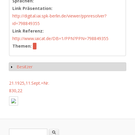
Sprachen:
Link Präsentation:
http://digital.iai.spk-berlin.de/viewer/ppnresolver?
id=798849355
Link Referenz:
http://www.iaicat.de/DB=1/PPN?PPN=798849355
Themen:
Besitzer
Show
21.1925,11.Sept.=Nr.
830,22
Search form
Search