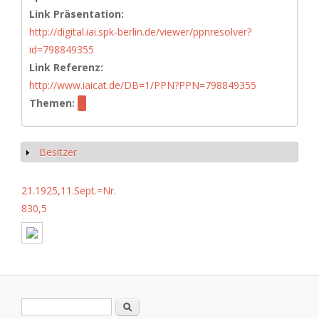
Link Präsentation:
http://digital.iai.spk-berlin.de/viewer/ppnresolver?
id=798849355
Link Referenz:
http://www.iaicat.de/DB=1/PPN?PPN=798849355
Themen:
Besitzer
Show
21.1925,11.Sept.=Nr.
830,5
Search form
Search