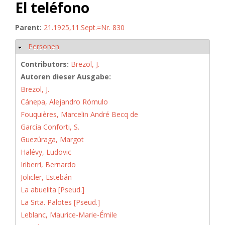
El teléfono
Parent:
21.1925,11.Sept.=Nr. 830
Personen
Hide
Contributors:
Brezol, J.
Autoren dieser Ausgabe:
Brezol, J.
Cánepa, Alejandro Rómulo
Fouquières, Marcelin André Becq de
García Conforti, S.
Guezúraga, Margot
Halévy, Ludovic
Iriberri, Bernardo
Jolicler, Estebán
La abuelita [Pseud.]
La Srta. Palotes [Pseud.]
Leblanc, Maurice-Marie-Émile