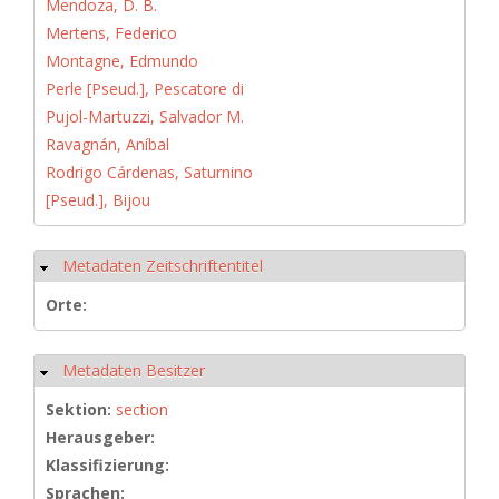
Mendoza, D. B.
Mertens, Federico
Montagne, Edmundo
Perle [Pseud.], Pescatore di
Pujol-Martuzzi, Salvador M.
Ravagnán, Aníbal
Rodrigo Cárdenas, Saturnino
[Pseud.], Bijou
Metadaten Zeitschriftentitel
Hide
Orte:
Metadaten Besitzer
Hide
Sektion:
section
Herausgeber:
Klassifizierung:
Sprachen: