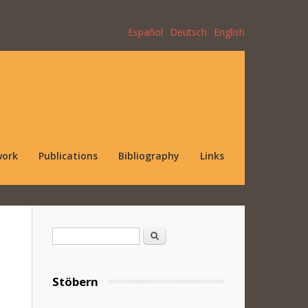
Español
Deutsch
English
work
Publications
Bibliography
Links
Search form
Search
Stöbern