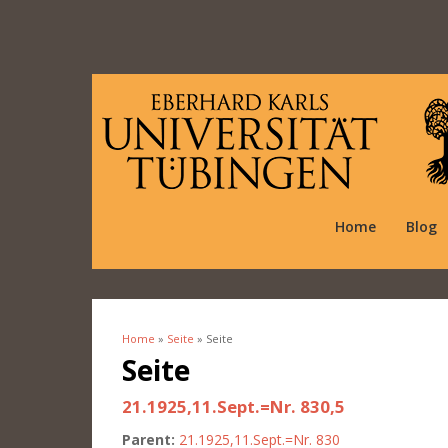
Home
Blog
Home
»
Seite
» Seite
You are here
Seite
21.1925,11.Sept.=Nr. 830,5
Parent:
21.1925,11.Sept.=Nr. 830