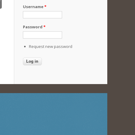
Username
*
Password
*
Request new password