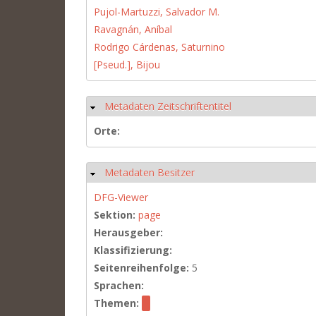
Pujol-Martuzzi, Salvador M.
Ravagnán, Aníbal
Rodrigo Cárdenas, Saturnino
[Pseud.], Bijou
Metadaten Zeitschriftentitel
Hide
Orte:
Metadaten Besitzer
Hide
DFG-Viewer
Sektion:
page
Herausgeber:
Klassifizierung:
Seitenreihenfolge:
5
Sprachen:
Themen: