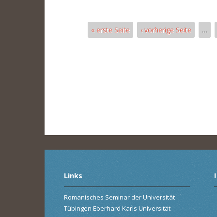
« erste Seite
‹ vorherige Seite
…
Pages
Links
Romanisches Seminar der Universität
Tübingen Eberhard Karls Universität