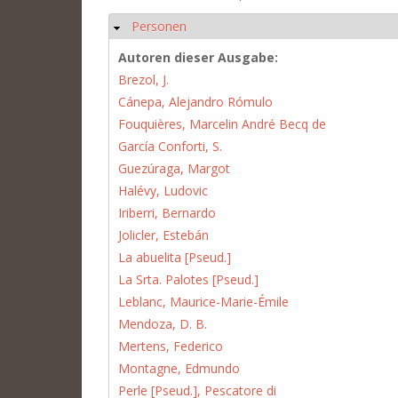
Personen
Hide
Autoren dieser Ausgabe:
Brezol, J.
Cánepa, Alejandro Rómulo
Fouquières, Marcelin André Becq de
García Conforti, S.
Guezúraga, Margot
Halévy, Ludovic
Iriberri, Bernardo
Jolicler, Estebán
La abuelita [Pseud.]
La Srta. Palotes [Pseud.]
Leblanc, Maurice-Marie-Émile
Mendoza, D. B.
Mertens, Federico
Montagne, Edmundo
Perle [Pseud.], Pescatore di