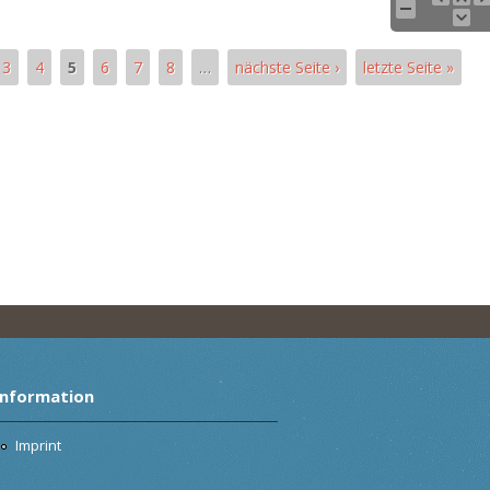
3
4
5
6
7
8
…
nächste Seite ›
letzte Seite »
Information
Imprint