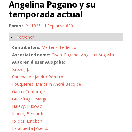
Angelina Pagano y su
temporada actual
Parent:
21.1925,11.Sept.=Nr. 830
Personen
Hide
Contributors:
Mertens, Federico
Associated name:
Civani Pagano, Angelina Augusta
Autoren dieser Ausgabe:
Brezol, J.
Cánepa, Alejandro Rómulo
Fouquières, Marcelin André Becq de
García Conforti, S.
Guezúraga, Margot
Halévy, Ludovic
Iriberri, Bernardo
Jolicler, Estebán
La abuelita [Pseud.]