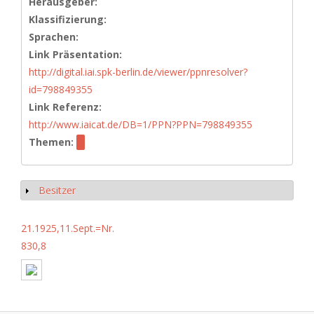
Herausgeber:
Klassifizierung:
Sprachen:
Link Präsentation:
http://digital.iai.spk-berlin.de/viewer/ppnresolver?
id=798849355
Link Referenz:
http://www.iaicat.de/DB=1/PPN?PPN=798849355
Themen:
Besitzer
Show
21.1925,11.Sept.=Nr.
830,8