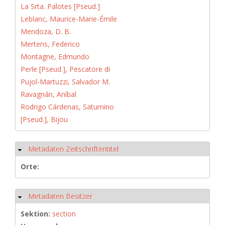
La Srta. Palotes [Pseud.]
Leblanc, Maurice-Marie-Émile
Mendoza, D. B.
Mertens, Federico
Montagne, Edmundo
Perle [Pseud.], Pescatore di
Pujol-Martuzzi, Salvador M.
Ravagnán, Aníbal
Rodrigo Cárdenas, Saturnino
[Pseud.], Bijou
Metadaten Zeitschriftentitel
Hide
Orte:
Metadaten Besitzer
Hide
Sektion:
section