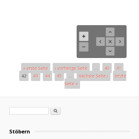
« erste Seite
‹ vorherige Seite
…
40
41
42
43
44
45
…
nächste Seite ›
letzte
Seite »
Pages
Search form
Search
Stöbern