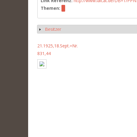
Link Referenz:
http://www.iaicat.de/DB=1/P
Themen:
Besitzer
Show
21.1925,18.Sept.=Nr.
831,44