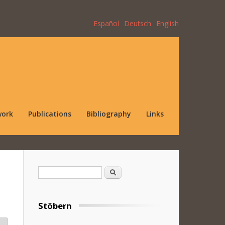
Español
Deutsch
English
work
Publications
Bibliography
Links
Search form
Search
Stöbern