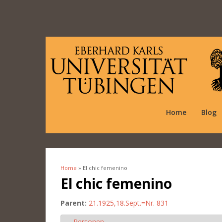
Home
Blog
Home
» El chic femenino
You are here
El chic femenino
Parent:
21.1925,18.Sept.=Nr. 831
Personen
Hide