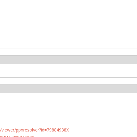
n.de/viewer/ppnresolver?id=79884938X