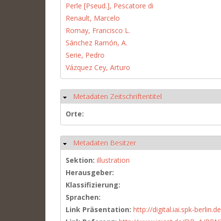
Perle [Pseud.], Pescatore di
Renault, Marcelo
Romay, Francisco L.
Sánchez Ramón, A.
Serie, Pedro
Vázquez Cey, Arturo
Metadaten Zeitschriftentitel
Hide
Orte:
Metadaten Besitzer
Hide
Sektion:
illustration
Herausgeber:
Klassifizierung:
Sprachen:
Link Präsentation:
http://digital.iai.spk-berli