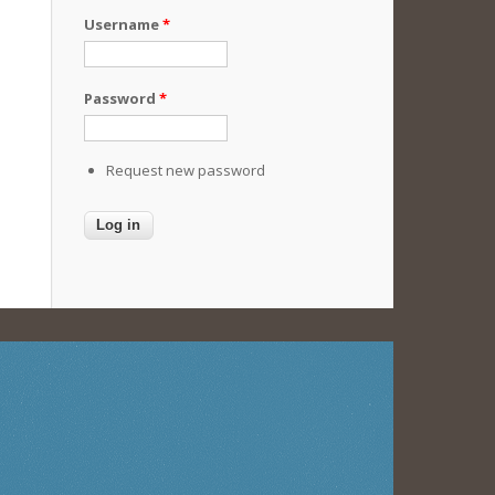
Username
*
Password
*
Request new password