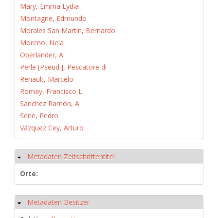
Mary, Emma Lydia
Montagne, Edmundo
Morales San Martín, Bernardo
Moreno, Nela
Oberlander, A.
Perle [Pseud.], Pescatore di
Renault, Marcelo
Romay, Francisco L.
Sánchez Ramón, A.
Serie, Pedro
Vázquez Cey, Arturo
Metadaten Zeitschriftentitel
Hide
Orte:
Metadaten Besitzer
Hide