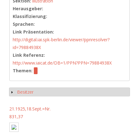
Sektion:
illustration
Herausgeber:
Klassifizierung:
Sprachen:
Link Präsentation:
http://digital.iai.spk-berlin.de/viewer/ppnresolver?
id=79884938X
Link Referenz:
http://www.iaicat.de/DB=1/PPN?PPN=79884938X
Themen:
Besitzer
Show
21.1925,18.Sept.=Nr.
831,37