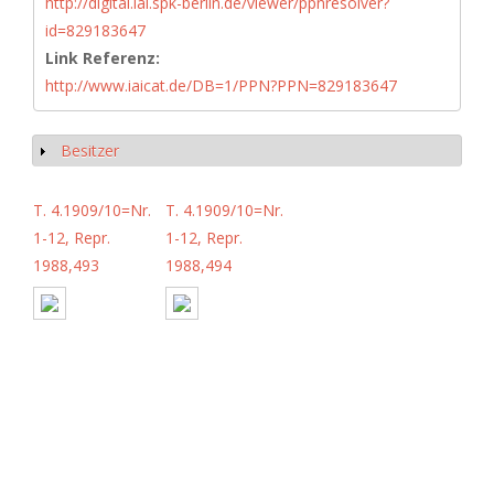
http://digital.iai.spk-berlin.de/viewer/ppnresolver?
id=829183647
Link Referenz:
http://www.iaicat.de/DB=1/PPN?PPN=829183647
Besitzer
Show
T. 4.1909/10=Nr.
T. 4.1909/10=Nr.
1-12, Repr.
1-12, Repr.
1988,493
1988,494