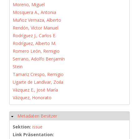
Moreno, Miguel
Mosquera A., Antonia
Muñoz Vernaza, Alberto
Rendón, Víctor Manuel
Rodríguez J., Carlos E.
Rodríguez, Alberto M.
Romero León, Remigio
Serrano, Adolfo Benjamín
Stein
Tamariz Crespo, Remigio
Ugarte de Landívar, Zoila
Vázquez E., José María
Vázquez, Honorato
Metadaten Besitzer
Hide
Sektion:
issue
Link Präsentation: