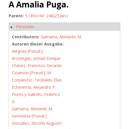
A Amalia Puga.
Parent:
5.1892=Nr. 246(23.Jan.)
Personen
Hide
Contributors:
Gamarra, Abelardo M.
Autoren dieser Ausgabe:
Alegrías [Pseud.]
Arciniegas, Ismael Enrique
Chávez, Francisco Gerardo
Cloamón [Pseud.], M.
Corpancho, Teobaldo Elías
Echeverría, Alejandro P.
Flores y Galindo, Federico
G.
Gamarra, Abelardo M.
Genoveva [Pseud.]
González, Nicolás Augusto