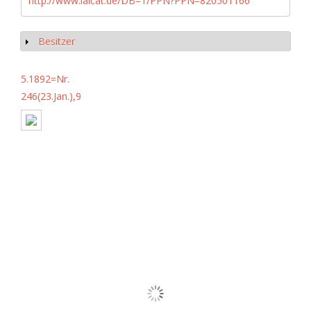
http://www.iaicat.de/DB=1/PPN?PPN=820501166
Besitzer
Show
5.1892=Nr.
246(23.Jan.),9