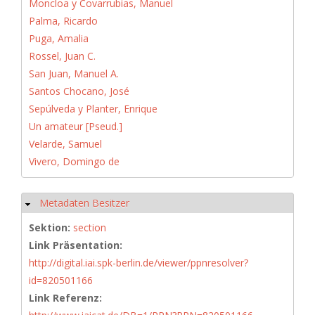
Moncloa y Covarrubias, Manuel
Palma, Ricardo
Puga, Amalia
Rossel, Juan C.
San Juan, Manuel A.
Santos Chocano, José
Sepúlveda y Planter, Enrique
Un amateur [Pseud.]
Velarde, Samuel
Vivero, Domingo de
Metadaten Besitzer
Hide
Sektion:
section
Link Präsentation:
http://digital.iai.spk-berlin.de/viewer/ppnresolver?
id=820501166
Link Referenz: