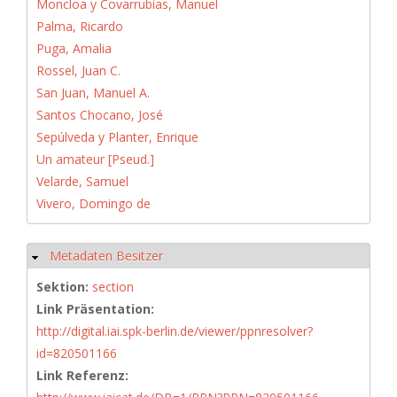
Moncloa y Covarrubias, Manuel
Palma, Ricardo
Puga, Amalia
Rossel, Juan C.
San Juan, Manuel A.
Santos Chocano, José
Sepúlveda y Planter, Enrique
Un amateur [Pseud.]
Velarde, Samuel
Vivero, Domingo de
Metadaten Besitzer
Hide
Sektion:
section
Link Präsentation:
http://digital.iai.spk-berlin.de/viewer/ppnresolver?
id=820501166
Link Referenz: