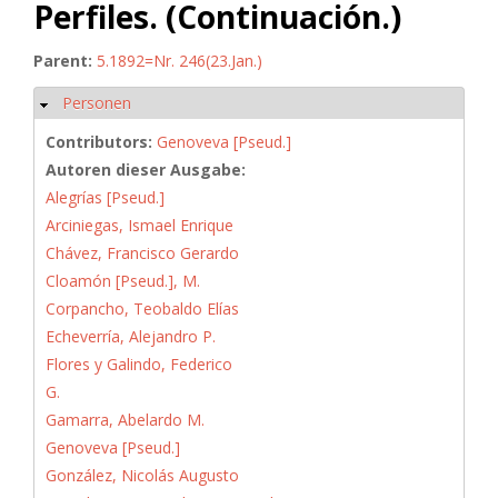
Perfiles. (Continuación.)
Parent:
5.1892=Nr. 246(23.Jan.)
Personen
Hide
Contributors:
Genoveva [Pseud.]
Autoren dieser Ausgabe:
Alegrías [Pseud.]
Arciniegas, Ismael Enrique
Chávez, Francisco Gerardo
Cloamón [Pseud.], M.
Corpancho, Teobaldo Elías
Echeverría, Alejandro P.
Flores y Galindo, Federico
G.
Gamarra, Abelardo M.
Genoveva [Pseud.]
González, Nicolás Augusto