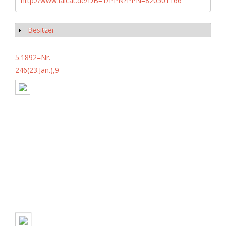
http://www.iaicat.de/DB=1/PPN?PPN=820501166
Besitzer
Show
5.1892=Nr.
246(23.Jan.),9