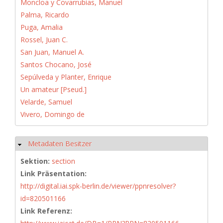
Moncloa y Covarrubias, Manuel
Palma, Ricardo
Puga, Amalia
Rossel, Juan C.
San Juan, Manuel A.
Santos Chocano, José
Sepúlveda y Planter, Enrique
Un amateur [Pseud.]
Velarde, Samuel
Vivero, Domingo de
Metadaten Besitzer
Hide
Sektion:
section
Link Präsentation:
http://digital.iai.spk-berlin.de/viewer/ppnresolver?
id=820501166
Link Referenz: