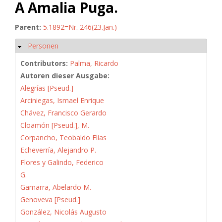
A Amalia Puga.
Parent:
5.1892=Nr. 246(23.Jan.)
Personen
Hide
Contributors:
Palma, Ricardo
Autoren dieser Ausgabe:
Alegrías [Pseud.]
Arciniegas, Ismael Enrique
Chávez, Francisco Gerardo
Cloamón [Pseud.], M.
Corpancho, Teobaldo Elías
Echeverría, Alejandro P.
Flores y Galindo, Federico
G.
Gamarra, Abelardo M.
Genoveva [Pseud.]
González, Nicolás Augusto