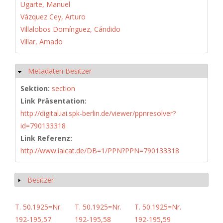
Ugarte, Manuel
Vázquez Cey, Arturo
Villalobos Domínguez, Cándido
Villar, Amado
Metadaten Besitzer
Hide
Sektion:
section
Link Präsentation:
http://digital.iai.spk-berlin.de/viewer/ppnresolver?
id=790133318
Link Referenz:
http://www.iaicat.de/DB=1/PPN?PPN=790133318
Besitzer
Show
T. 50.1925=Nr.
T. 50.1925=Nr.
T. 50.1925=Nr.
192-195,57
192-195,58
192-195,59