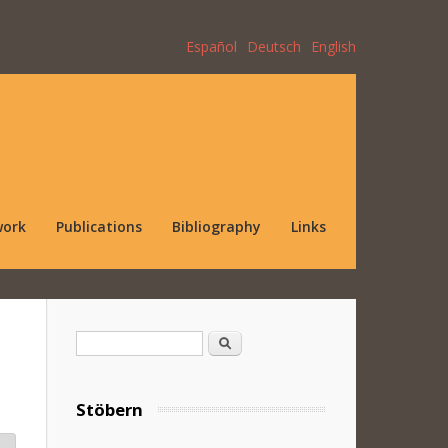
Español
Deutsch
English
work
Publications
Bibliography
Links
Search form
Search
Stöbern