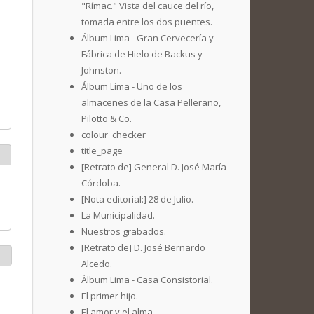
"Rímac." Vista del cauce del río,
tomada entre los dos puentes.
Álbum Lima - Gran Cervecería y
Fábrica de Hielo de Backus y
Johnston.
Álbum Lima - Uno de los
almacenes de la Casa Pellerano,
Pilotto & Co.
colour_checker
title_page
[Retrato de] General D. José María
Córdoba.
[Nota editorial:] 28 de Julio.
La Municipalidad.
Nuestros grabados.
[Retrato de] D. José Bernardo
Alcedo.
Álbum Lima - Casa Consistorial.
El primer hijo.
El amor y el alma.