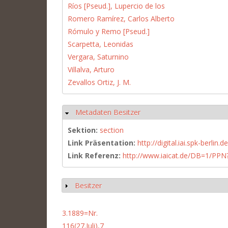
Ríos [Pseud.], Lupercio de los
Romero Ramírez, Carlos Alberto
Rómulo y Remo [Pseud.]
Scarpetta, Leonidas
Vergara, Saturnino
Villalva, Arturo
Zevallos Ortiz, J. M.
Metadaten Besitzer
Hide
Sektion:
section
Link Präsentation:
http://digital.iai.spk-berli
Link Referenz:
http://www.iaicat.de/DB=1/P
Besitzer
Show
3.1889=Nr.
116(27.Juli),7