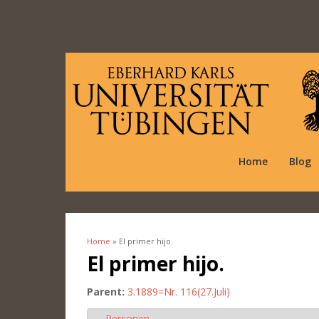
Home
Blog
Home
» El primer hijo.
You are here
El primer hijo.
Parent:
3.1889=Nr. 116(27.Juli)
Personen
Hide