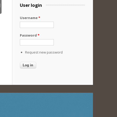
User login
Username
*
Password
*
Request new password