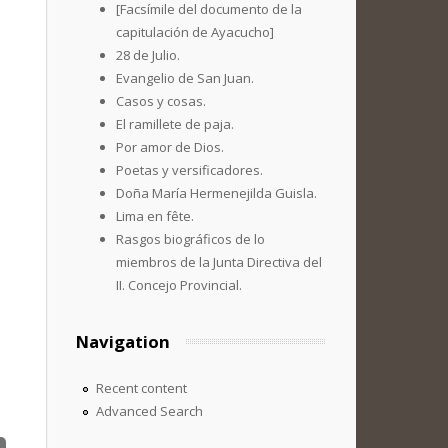
[Facsímile del documento de la
capitulación de Ayacucho]
28 de Julio.
Evangelio de San Juan.
Casos y cosas.
El ramillete de paja.
Por amor de Dios.
Poetas y versificadores.
Doña María Hermenejilda Guisla.
Lima en fête.
Rasgos biográficos de lo
miembros de la Junta Directiva del
II. Concejo Provincial.
Navigation
Recent content
Advanced Search