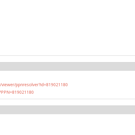
n.de/viewer/ppnresolver?id=819021180
PN?PPN=819021180