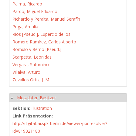
Palma, Ricardo
Pardo, Miguel Eduardo
Pichardo y Peralta, Manuel Serafín
Puga, Amalia
Ríos [Pseud.], Lupercio de los
Romero Ramírez, Carlos Alberto
Rómulo y Remo [Pseud.]
Scarpetta, Leonidas
Vergara, Saturnino
Villalva, Arturo
Zevallos Ortiz, J. M.
Metadaten Besitzer
Hide
Sektion:
illustration
Link Präsentation:
http://digital.iai.spk-berlin.de/viewer/ppnresolver?
id=819021180