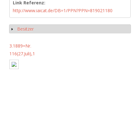
Link Referenz:
http://www.iaicat.de/DB=1/PPN?PPN=819021180
Besitzer
Show
3.1889=Nr.
116(27.Juli),1