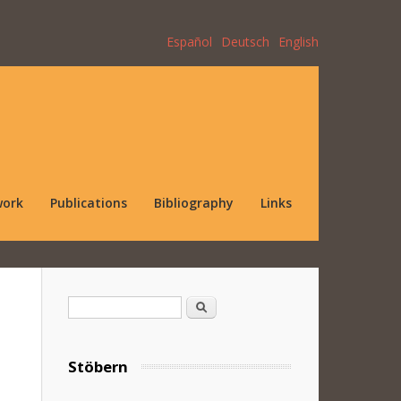
Español
Deutsch
English
work
Publications
Bibliography
Links
Search form
Search
Stöbern