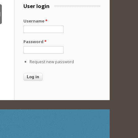
User login
Username
*
Password
*
Request new password