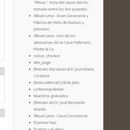
"Rímac." Vista del cauce del río,
tomada entre los dos puentes.
Álbum Lima - Gran Cervecería y
Fábrica de Hielo de Backus y
Johnston.
Álbum Lima - Uno de los
almacenes de la Casa Pellerano,
Pilotto & Co.
colour_checker
title_page
[Retrato de] General D. José María
Córdoba.
[Nota editorial:] 28 de Julio.
La Municipalidad.
Nuestros grabados.
[Retrato de] D. José Bernardo
Alcedo.
Álbum Lima - Casa Consistorial.
El primer hijo.
El amor y el alma.