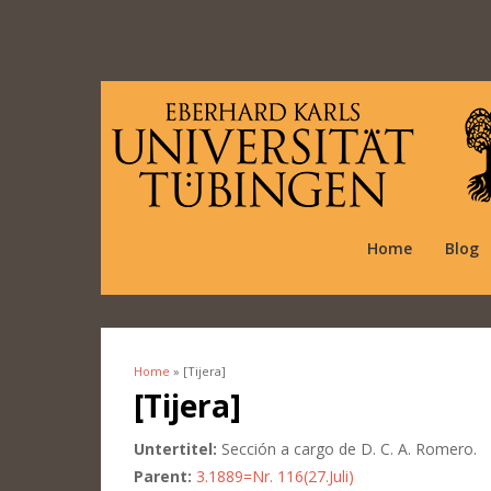
Home
Blog
Home
» [Tijera]
You are here
[Tijera]
Untertitel:
Sección a cargo de D. C. A. Romero.
Parent:
3.1889=Nr. 116(27.Juli)