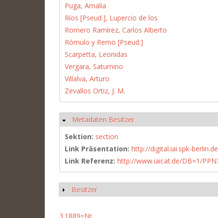
Puga, Amalia
Ríos [Pseud.], Lupercio de los
Romero Ramírez, Carlos Alberto
Rómulo y Remo [Pseud.]
Scarpetta, Leonidas
Vergara, Saturnino
Villalva, Arturo
Zevallos Ortiz, J. M.
Metadaten Besitzer
Hide
Sektion:
section
Link Präsentation:
http://digital.iai.spk-berli
Link Referenz:
http://www.iaicat.de/DB=1/P
Besitzer
Show
3.1889=Nr.