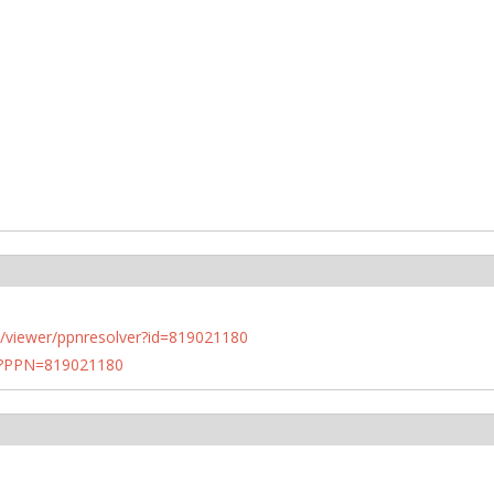
n.de/viewer/ppnresolver?id=819021180
PN?PPN=819021180