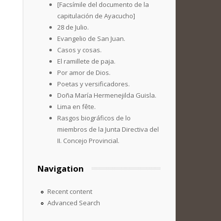
[Facsímile del documento de la
capitulación de Ayacucho]
28 de Julio.
Evangelio de San Juan.
Casos y cosas.
El ramillete de paja.
Por amor de Dios.
Poetas y versificadores.
Doña María Hermenejilda Guisla.
Lima en fête.
Rasgos biográficos de lo
miembros de la Junta Directiva del
II. Concejo Provincial.
Navigation
Recent content
Advanced Search