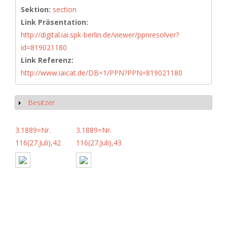
Sektion:
section
Link Präsentation:
http://digital.iai.spk-berlin.de/viewer/ppnresolver?
id=819021180
Link Referenz:
http://www.iaicat.de/DB=1/PPN?PPN=819021180
Besitzer
Show
3.1889=Nr.
3.1889=Nr.
116(27.Juli),42
116(27.Juli),43