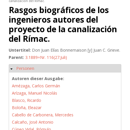
canalización del Rímac.
Rasgos biográficos de los
ingenieros autores del
proyecto de la canalización
del Rímac.
Untertitel:
Don Juan Elías Bonnemaison [y] Juan C. Grieve.
Parent:
3.1889=Nr. 116(27.Juli)
Personen
Hide
Autoren dieser Ausgabe:
Amézaga, Carlos Germán
Arízaga, Manuel Nicolás
Blasco, Ricardo
Boloña, Eleazar
Cabello de Carbonera, Mercedes
Calcaño, José Antonio
Cúneo Vidal, Rómulo