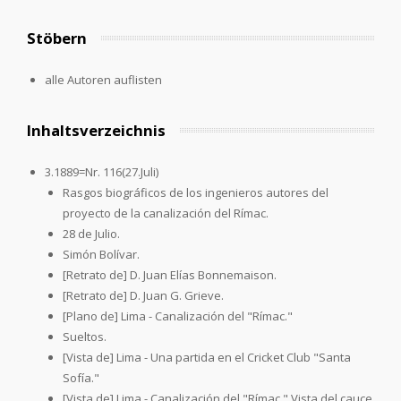
Stöbern
alle Autoren auflisten
Inhaltsverzeichnis
3.1889=Nr. 116(27.Juli)
Rasgos biográficos de los ingenieros autores del
proyecto de la canalización del Rímac.
28 de Julio.
Simón Bolívar.
[Retrato de] D. Juan Elías Bonnemaison.
[Retrato de] D. Juan G. Grieve.
[Plano de] Lima - Canalización del "Rímac."
Sueltos.
[Vista de] Lima - Una partida en el Cricket Club "Santa
Sofía."
[Vista de] Lima - Canalización del "Rímac." Vista del cauce