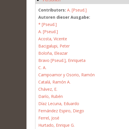
Contributors:
A. [Pseud.]
Autoren dieser Ausgabe:
* [Pseud.]
A. [Pseud.]
Acosta, Vicente
Bacigalupi, Peter
Boloña, Eleazar
Bravo [Pseud.], Enriqueta
C. A.
Campoamor y Osorio, Ramón
Catalá, Ramón A.
Chávez, E.
Darío, Rubén
Díaz Lecuna, Eduardo
Fernández Espiro, Diego
Ferrel, José
Hurtado, Enrique G.