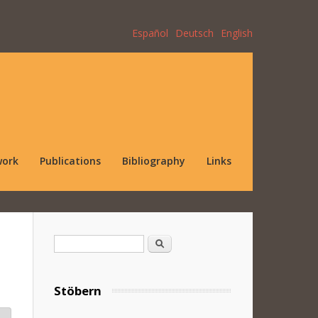
Español
Deutsch
English
work
Publications
Bibliography
Links
Search form
Search
Stöbern