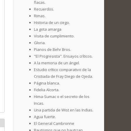
flacas.
Recuerdos.
Rimas.
Historia de un ciego.
La gota amarga
Visita de cumplimiento.
Gloria.
Pianos de Behr Bros.
"El Progresista". Ensayos críticos.
A la memoria de un ángel.
Estudio crítico comparativo de la
Cristiada de Fray Diego de Ojeda.
Página blanca.
Fidelia Alcorta.
Hima-Sumac o el secreto de los
Incas.
Una partida de Wist en las Indias.
Agua fuerte.
El General Cambronne
Bautismos que no bautizan.