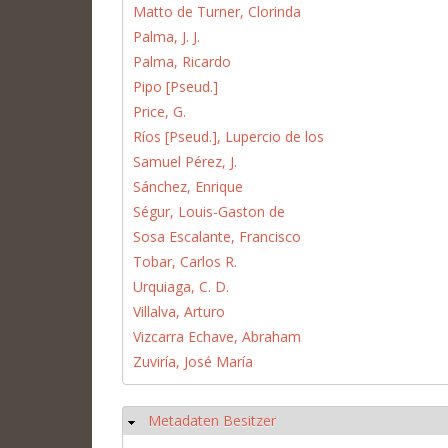
Matto de Turner, Clorinda
Palma, J. J.
Palma, Ricardo
Pipo [Pseud.]
Price, G.
Ríos [Pseud.], Lupercio de los
Samuel Pérez, J.
Sánchez, Enrique
Ségur, Louis-Gaston de
Sosa Escalante, Francisco
Tobar, Carlos R.
Urquiaga, C. D.
Villalva, Arturo
Vizcarra Echave, Abraham
Zuviría, José María
Metadaten Besitzer
Hide