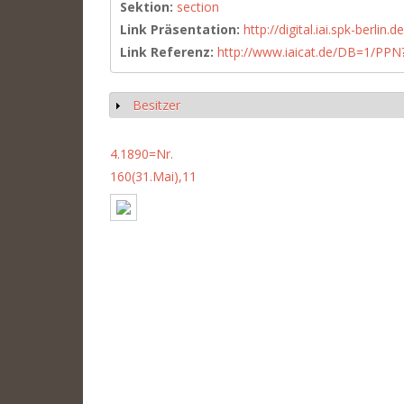
Sektion:
section
Link Präsentation:
http://digital.iai.spk-berli
Link Referenz:
http://www.iaicat.de/DB=1/P
Besitzer
Show
4.1890=Nr.
160(31.Mai),11