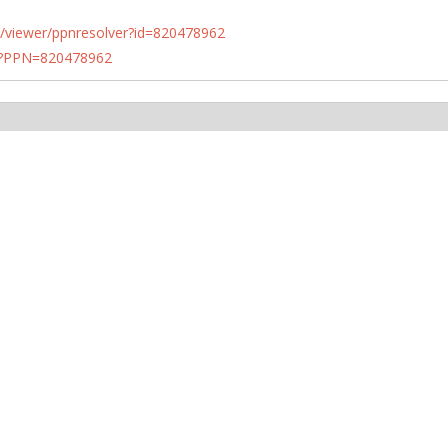
n.de/viewer/ppnresolver?id=820478962
PN?PPN=820478962