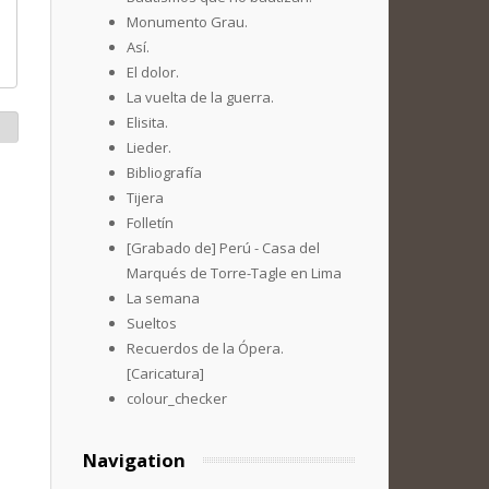
Monumento Grau.
Así.
El dolor.
La vuelta de la guerra.
Elisita.
Lieder.
Bibliografía
Tijera
Folletín
[Grabado de] Perú - Casa del
Marqués de Torre-Tagle en Lima
La semana
Sueltos
Recuerdos de la Ópera.
[Caricatura]
colour_checker
Navigation