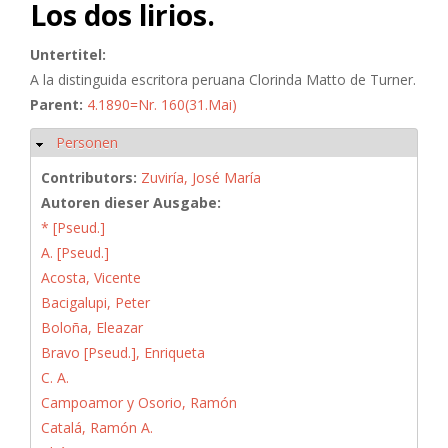
Los dos lirios.
Untertitel:
A la distinguida escritora peruana Clorinda Matto de Turner.
Parent:
4.1890=Nr. 160(31.Mai)
Personen
Hide
Contributors:
Zuviría, José María
Autoren dieser Ausgabe:
* [Pseud.]
A. [Pseud.]
Acosta, Vicente
Bacigalupi, Peter
Boloña, Eleazar
Bravo [Pseud.], Enriqueta
C. A.
Campoamor y Osorio, Ramón
Catalá, Ramón A.