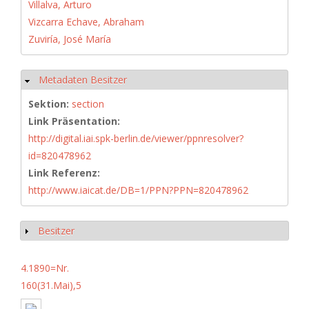
Villalva, Arturo
Vizcarra Echave, Abraham
Zuviría, José María
Metadaten Besitzer
Hide
Sektion:
section
Link Präsentation:
http://digital.iai.spk-berlin.de/viewer/ppnresolver?
id=820478962
Link Referenz:
http://www.iaicat.de/DB=1/PPN?PPN=820478962
Besitzer
Show
4.1890=Nr.
160(31.Mai),5