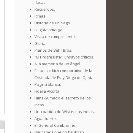
flacas.
Recuerdos.
Rimas.
Historia de un ciego.
La gota amarga
Visita de cumplimiento.
Gloria.
Pianos de Behr Bros.
"El Progresista". Ensayos críticos.
A la memoria de un ángel.
Estudio crítico comparativo de la
Cristiada de Fray Diego de Ojeda.
Página blanca.
Fidelia Alcorta.
Hima-Sumac o el secreto de los
Incas.
Una partida de Wist en las Indias.
Agua fuerte.
El General Cambronne
Bautismos que no bautizan.