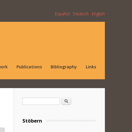
Español
Deutsch
English
work
Publications
Bibliography
Links
Search form
Search
Stöbern