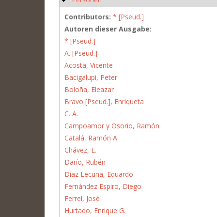
Contributors:
* [Pseud.]
Autoren dieser Ausgabe:
* [Pseud.]
A. [Pseud.]
Acosta, Vicente
Bacigalupi, Peter
Boloña, Eleazar
Bravo [Pseud.], Enriqueta
C. A.
Campoamor y Osorio, Ramón
Catalá, Ramón A.
Chávez, E.
Darío, Rubén
Díaz Lecuna, Eduardo
Fernández Espiro, Diego
Ferrel, José
Hurtado, Enrique G.