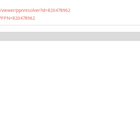
n.de/viewer/ppnresolver?id=820478962
PN?PPN=820478962