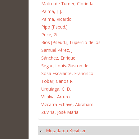
Matto de Turner, Clorinda
Palma, J. J.
Palma, Ricardo
Pipo [Pseud.]
Price, G.
Ríos [Pseud.], Lupercio de los
Samuel Pérez, J.
Sánchez, Enrique
Ségur, Louis-Gaston de
Sosa Escalante, Francisco
Tobar, Carlos R.
Urquiaga, C. D.
Villalva, Arturo
Vizcarra Echave, Abraham
Zuviría, José María
Metadaten Besitzer
Hide