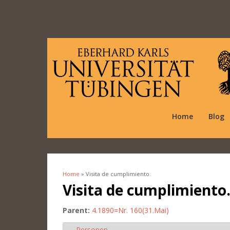
Home
Blog
Home
» Visita de cumplimiento.
You are here
Visita de cumplimiento
Parent:
4.1890=Nr. 160(31.Mai)
Personen
Hide