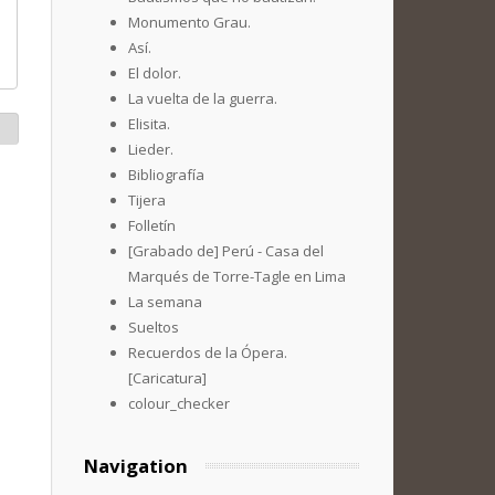
Monumento Grau.
Así.
El dolor.
La vuelta de la guerra.
Elisita.
Lieder.
Bibliografía
Tijera
Folletín
[Grabado de] Perú - Casa del
Marqués de Torre-Tagle en Lima
La semana
Sueltos
Recuerdos de la Ópera.
[Caricatura]
colour_checker
Navigation