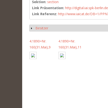
Sektion:
section
Link Präsentation:
http://digital.iai.spk-berli
Link Referenz:
http://www.iaicat.de/DB=1/P
Besitzer
Show
4.1890=Nr.
4.1890=Nr.
160(31.Mai),9
160(31.Mai),11