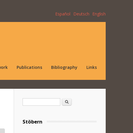
Español
Deutsch
English
work
Publications
Bibliography
Links
Search form
Search
Stöbern