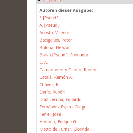
Autoren dieser Ausgabe:
* [Pseud.]
A. [Pseud.]
Acosta, Vicente
Bacigalupi, Peter
Boloña, Eleazar
Bravo [Pseud.], Enriqueta
C. A.
Campoamor y Osorio, Ramón
Catalá, Ramón A.
Chávez, E.
Darío, Rubén
Díaz Lecuna, Eduardo
Fernández Espiro, Diego
Ferrel, José
Hurtado, Enrique G.
Matto de Turner, Clorinda