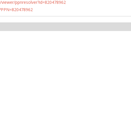
n.de/viewer/ppnresolver?id=820478962
PN?PPN=820478962