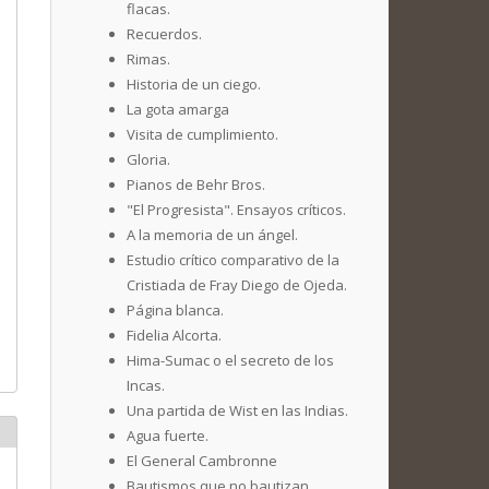
flacas.
Recuerdos.
Rimas.
Historia de un ciego.
La gota amarga
Visita de cumplimiento.
Gloria.
Pianos de Behr Bros.
"El Progresista". Ensayos críticos.
A la memoria de un ángel.
Estudio crítico comparativo de la
Cristiada de Fray Diego de Ojeda.
Página blanca.
Fidelia Alcorta.
Hima-Sumac o el secreto de los
Incas.
Una partida de Wist en las Indias.
Agua fuerte.
El General Cambronne
Bautismos que no bautizan.