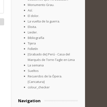
Monumento Grau.
Así.
El dolor.
La vuelta de la guerra.
Elisita.
Lieder.
Bibliografía
Tijera
Folletín
[Grabado de] Perú - Casa del
Marqués de Torre-Tagle en Lima
La semana
Sueltos
Recuerdos de la Ópera.
[Caricatura]
colour_checker
Navigation