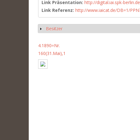
Link Präsentation:
http://digital.iai.spk-berli
Link Referenz:
http://www.iaicat.de/DB=1/P
Besitzer
Show
4.1890=Nr.
160(31.Mai),1