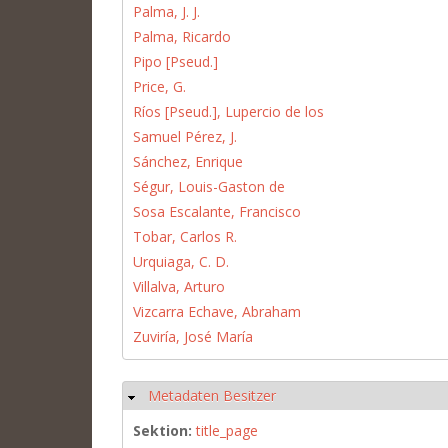
Palma, J. J.
Palma, Ricardo
Pipo [Pseud.]
Price, G.
Ríos [Pseud.], Lupercio de los
Samuel Pérez, J.
Sánchez, Enrique
Ségur, Louis-Gaston de
Sosa Escalante, Francisco
Tobar, Carlos R.
Urquiaga, C. D.
Villalva, Arturo
Vizcarra Echave, Abraham
Zuviría, José María
Metadaten Besitzer
Hide
Sektion:
title_page