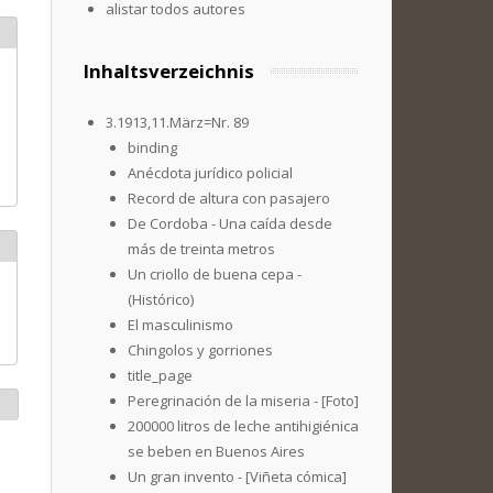
alistar todos autores
Inhaltsverzeichnis
3.1913,11.März=Nr. 89
binding
Anécdota jurídico policial
Record de altura con pasajero
De Cordoba - Una caída desde
más de treinta metros
Un criollo de buena cepa -
(Histórico)
El masculinismo
Chingolos y gorriones
title_page
Peregrinación de la miseria - [Foto]
200000 litros de leche antihigiénica
se beben en Buenos Aires
Un gran invento - [Viñeta cómica]