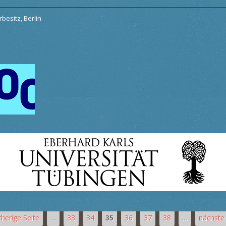
besitz, Berlin
rherige Seite
…
33
34
35
36
37
38
…
nächste 