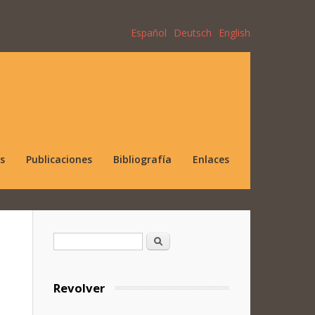
Español
Deutsch
English
s
Publicaciones
Bibliografía
Enlaces
Formulario de búsqueda
Buscar
Revolver