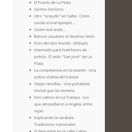
El Puerto de La Plata
Gestos heróicos
Otro "orejudo" en Salta - Cómo
cunde el mal ejemplo ...
Quien mal anda ...
Bancos usuarios en Buenos Aires
Ecos del otro mundo - [Dibujo]
Internado para huérfanos de
policía - El asilo "San José" de La
Plata
La competencia en la muerte - Una
pobre víctima del tranvía
Viejas rencillas - Una puñalada
mortal que las termina
Dos satiros en La Trampa - Los
que atropellaron a Angela, entre
rejas
Explicando la carátula -
Tradiciones nacionales
El derrumbe en la calle Callao