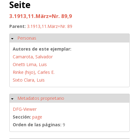
Seite
3.1913,11.März=Nr. 89,9
Parent:
3.1913,11.März=Nr. 89
Personas
Ocultar
Autores de este ejemplar:
Camarota, Salvador
Onetti Lima, Luis
Rinke (hijo), Carles E.
Sixto Clara, Luis
Metadatos proprietario
Ocultar
DFG-Viewer
Sección:
page
Orden de las páginas:
9