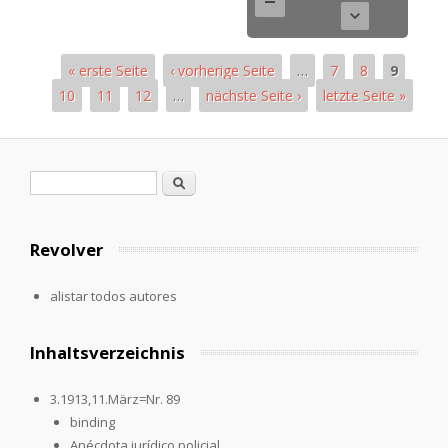
« erste Seite
‹ vorherige Seite
…
7
8
9
10
11
12
…
nächste Seite ›
letzte Seite »
Páginas
Formulario de búsqueda
Buscar
Revolver
alistar todos autores
Inhaltsverzeichnis
3.1913,11.März=Nr. 89
binding
Anécdota jurídico policial