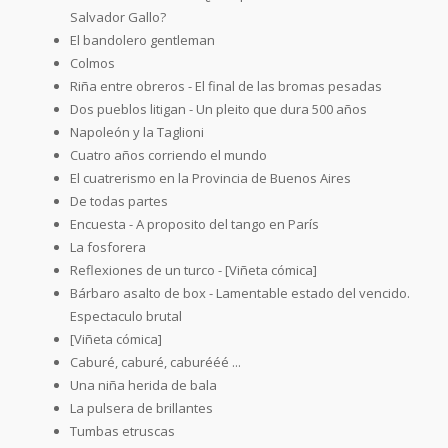
Salvador Gallo?
El bandolero gentleman
Colmos
Riña entre obreros - El final de las bromas pesadas
Dos pueblos litigan - Un pleito que dura 500 años
Napoleón y la Taglioni
Cuatro años corriendo el mundo
El cuatrerismo en la Provincia de Buenos Aires
De todas partes
Encuesta - A proposito del tango en París
La fosforera
Reflexiones de un turco - [Viñeta cómica]
Bárbaro asalto de box - Lamentable estado del vencido.
Espectaculo brutal
[Viñeta cómica]
Caburé, caburé, caburééé ...
Una niña herida de bala
La pulsera de brillantes
Tumbas etruscas