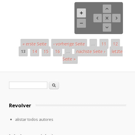
« erste Seite
‹ vorherige Seite
…
11
12
13
14
15
16
…
nächste Seite ›
letzte
Seite »
Páginas
Formulario de búsqueda
Buscar
Revolver
alistar todos autores