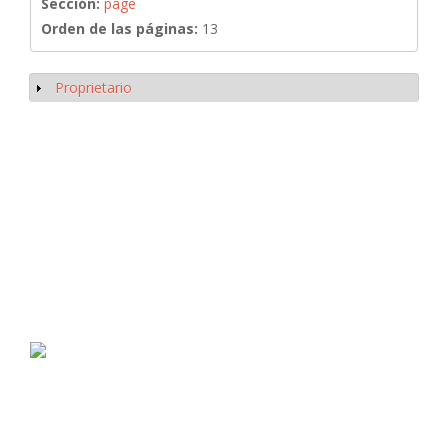
Sección:
page
Orden de las páginas:
13
Proprietario
Mostrar