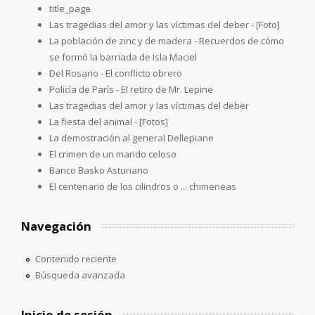
title_page
Las tragedias del amor y las víctimas del deber - [Foto]
La población de zinc y de madera - Recuerdos de cómo
se formó la barriada de Isla Maciel
Del Rosario - El conflicto obrero
Policía de París - El retiro de Mr. Lepine
Las tragedias del amor y las víctimas del deber
La fiesta del animal - [Fotos]
La demostración al general Dellepiane
El crimen de un marido celoso
Banco Basko Asturiano
El centenario de los cilindros o ... chimeneas
Navegación
Contenido reciente
Búsqueda avanzada
Inicio de sesión