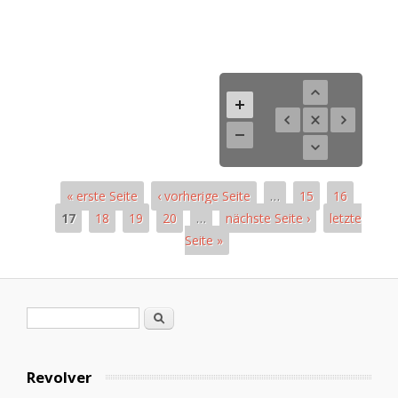
« erste Seite
‹ vorherige Seite
…
15
16
17
18
19
20
…
nächste Seite ›
letzte
Seite »
Páginas
Formulario de búsqueda
Buscar
Revolver