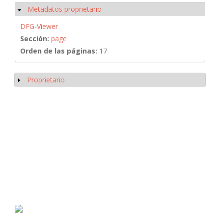
Metadatos proprietario
Ocultar
DFG-Viewer
Sección:
page
Orden de las páginas:
17
Proprietario
Mostrar