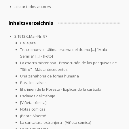
alistar todos autores
Inhaltsverzeichnis
3.1913,6.Mai=Nr. 97
Callejera
Teatro nuevo - Ultima escena del drama [...] "Mala
Semilla" [...] - [Foto]
La chacra misteriosa - Prosecución de las pesquisas de
"Sifro" - Más antecedentes
Una zanahoria de forma humana
Para los calvos
El crimen de la Floresta - Explicando la carátula
Esclavos del trabajo
[Viñeta cómica]
Notas cómicas
¡Pobre Alberto!
La caricatura extranjera - [Viñeta cómica]
La vuelta eterna