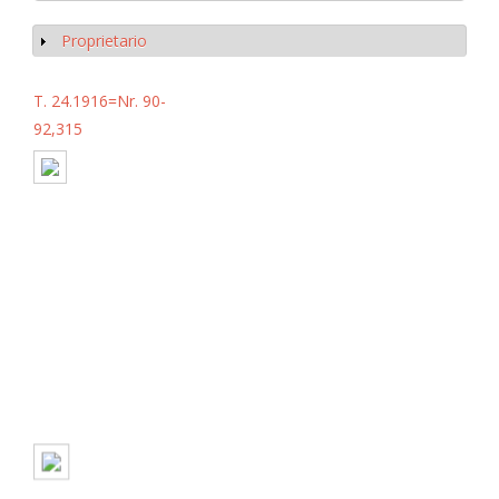
Proprietario
Mostrar
T. 24.1916=Nr. 90-
92,315