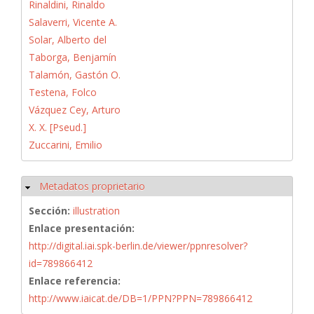
Rinaldini, Rinaldo
Salaverri, Vicente A.
Solar, Alberto del
Taborga, Benjamín
Talamón, Gastón O.
Testena, Folco
Vázquez Cey, Arturo
X. X. [Pseud.]
Zuccarini, Emilio
Metadatos proprietario
Ocultar
Sección:
illustration
Enlace presentación:
http://digital.iai.spk-berlin.de/viewer/ppnresolver?
id=789866412
Enlace referencia:
http://www.iaicat.de/DB=1/PPN?PPN=789866412