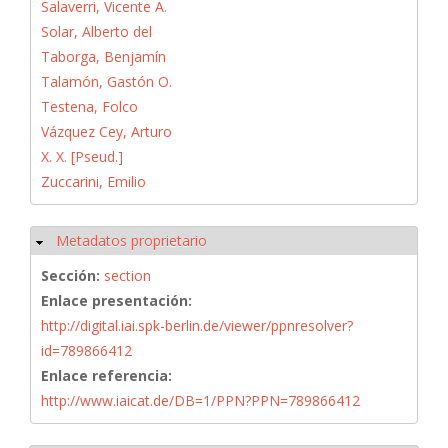
Salaverri, Vicente A.
Solar, Alberto del
Taborga, Benjamín
Talamón, Gastón O.
Testena, Folco
Vázquez Cey, Arturo
X. X. [Pseud.]
Zuccarini, Emilio
Metadatos proprietario
Ocultar
Sección:
section
Enlace presentación:
http://digital.iai.spk-berlin.de/viewer/ppnresolver?
id=789866412
Enlace referencia:
http://www.iaicat.de/DB=1/PPN?PPN=789866412