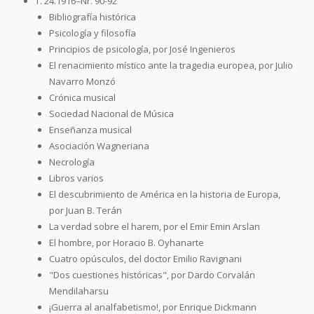
T. 24.1916=Nr. 90-92
Bibliografía histórica
Psicología y filosofía
Principios de psicología, por José Ingenieros
El renacimiento místico ante la tragedia europea, por Julio
Navarro Monzó
Crónica musical
Sociedad Nacional de Música
Enseñanza musical
Asociación Wagneriana
Necrología
Libros varios
El descubrimiento de América en la historia de Europa,
por Juan B. Terán
La verdad sobre el harem, por el Emir Emin Arslan
El hombre, por Horacio B. Oyhanarte
Cuatro opúsculos, del doctor Emilio Ravignani
"Dos cuestiones históricas", por Dardo Corvalán
Mendilaharsu
¡Guerra al analfabetismo!, por Enrique Dickmann