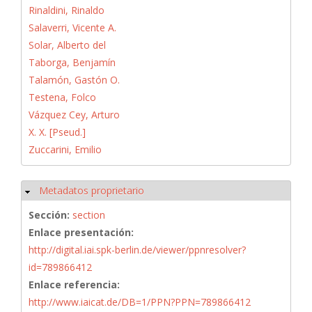
Rinaldini, Rinaldo
Salaverri, Vicente A.
Solar, Alberto del
Taborga, Benjamín
Talamón, Gastón O.
Testena, Folco
Vázquez Cey, Arturo
X. X. [Pseud.]
Zuccarini, Emilio
Metadatos proprietario
Ocultar
Sección:
section
Enlace presentación:
http://digital.iai.spk-berlin.de/viewer/ppnresolver?
id=789866412
Enlace referencia:
http://www.iaicat.de/DB=1/PPN?PPN=789866412