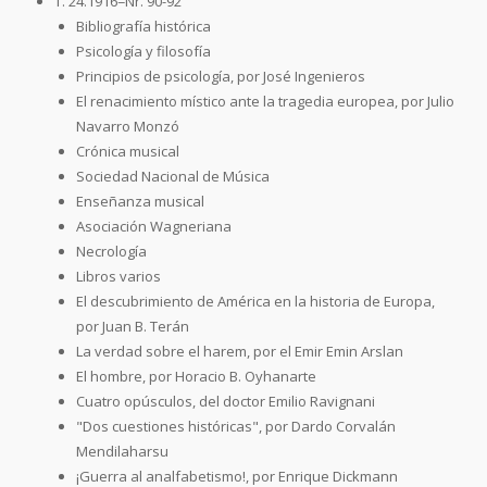
T. 24.1916=Nr. 90-92
Bibliografía histórica
Psicología y filosofía
Principios de psicología, por José Ingenieros
El renacimiento místico ante la tragedia europea, por Julio
Navarro Monzó
Crónica musical
Sociedad Nacional de Música
Enseñanza musical
Asociación Wagneriana
Necrología
Libros varios
El descubrimiento de América en la historia de Europa,
por Juan B. Terán
La verdad sobre el harem, por el Emir Emin Arslan
El hombre, por Horacio B. Oyhanarte
Cuatro opúsculos, del doctor Emilio Ravignani
"Dos cuestiones históricas", por Dardo Corvalán
Mendilaharsu
¡Guerra al analfabetismo!, por Enrique Dickmann