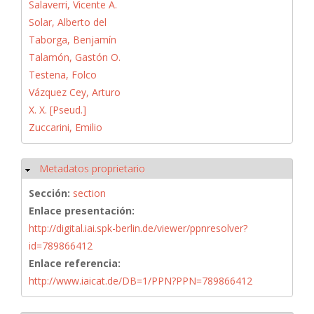
Salaverri, Vicente A.
Solar, Alberto del
Taborga, Benjamín
Talamón, Gastón O.
Testena, Folco
Vázquez Cey, Arturo
X. X. [Pseud.]
Zuccarini, Emilio
Metadatos proprietario
Ocultar
Sección:
section
Enlace presentación:
http://digital.iai.spk-berlin.de/viewer/ppnresolver?
id=789866412
Enlace referencia:
http://www.iaicat.de/DB=1/PPN?PPN=789866412