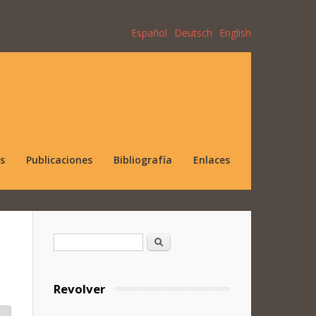
Español
Deutsch
English
s
Publicaciones
Bibliografía
Enlaces
Formulario de búsqueda
Buscar
Revolver