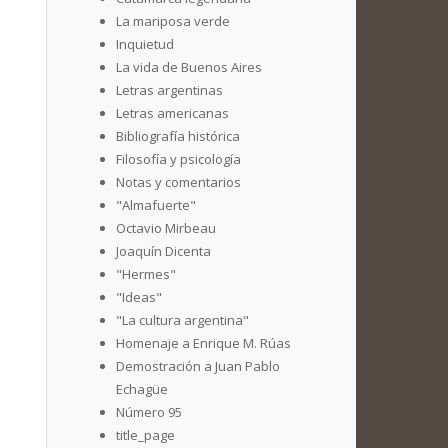
La mariposa verde
Inquietud
La vida de Buenos Aires
Letras argentinas
Letras americanas
Bibliografía histórica
Filosofía y psicología
Notas y comentarios
"Almafuerte"
Octavio Mirbeau
Joaquín Dicenta
"Hermes"
"Ideas"
"La cultura argentina"
Homenaje a Enrique M. Rúas
Demostración a Juan Pablo
Echagüe
Número 95
title_page