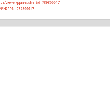
rlin.de/viewer/ppnresolver?id=789866617
1/PPN?PPN=789866617