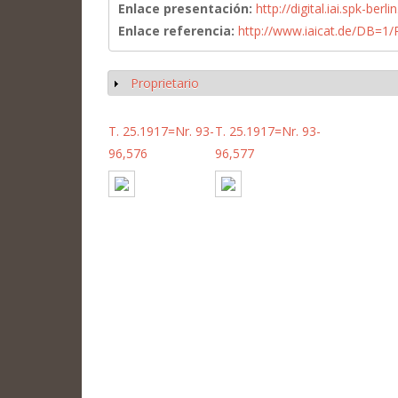
Enlace presentación:
http://digital.iai.spk-be
Enlace referencia:
http://www.iaicat.de/DB=
Proprietario
Mostrar
T. 25.1917=Nr. 93-
T. 25.1917=Nr. 93-
96,576
96,577