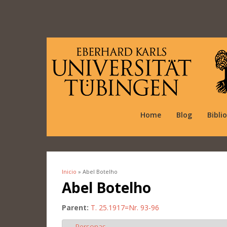
Home
Blog
Bibli
Inicio
» Abel Botelho
Se encuentra usted aquí
Abel Botelho
Parent:
T. 25.1917=Nr. 93-96
Personas
Ocultar