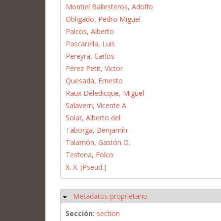
Montiel Ballesteros, Adolfo
Obligado, Pedro Miguel
Palcos, Alberto
Pascarella, Luis
Pereyra, Carlos
Pérez Petit, Victor
Quesada, Ernesto
Raux Déledicque, Miguel
Salaverri, Vicente A.
Solar, Alberto del
Taborga, Benjamín
Talamón, Gastón O.
Testena, Folco
X. X. [Pseud.]
Metadatos proprietario
Ocultar
Sección:
section