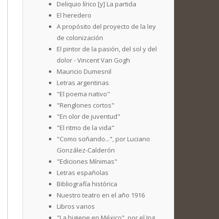
Deliquio lírico [y] La partida
El heredero
A propósito del proyecto de la ley
de colonización
El pintor de la pasión, del sol y del
dolor - Vincent Van Gogh
Mauricio Dumesnil
Letras argentinas
"El poema nativo"
"Renglones cortos"
"En olor de juventud"
"El ritmo de la vida"
"Como soñando...", por Luciano
González-Calderón
"Ediciones Mínimas"
Letras españolas
Bibliografía histórica
Nuestro teatro en el año 1916
Libros varios
"La higiene en México", por el Ing.