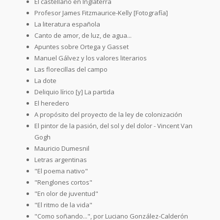
El castellano en Inglaterra
Profesor James Fitzmaurice-Kelly [Fotografía]
La literatura española
Canto de amor, de luz, de agua...
Apuntes sobre Ortega y Gasset
Manuel Gálvez y los valores literarios
Las florecillas del campo
La dote
Deliquio lírico [y] La partida
El heredero
A propósito del proyecto de la ley de colonización
El pintor de la pasión, del sol y del dolor - Vincent Van
Gogh
Mauricio Dumesnil
Letras argentinas
"El poema nativo"
"Renglones cortos"
"En olor de juventud"
"El ritmo de la vida"
"Como soñando...", por Luciano González-Calderón