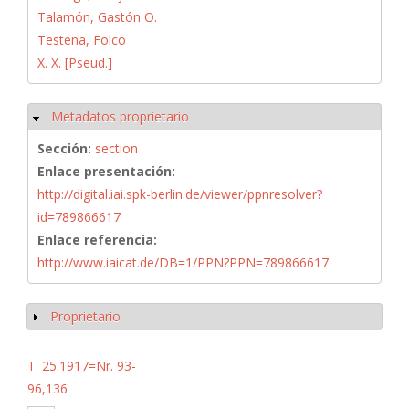
Talamón, Gastón O.
Testena, Folco
X. X. [Pseud.]
Metadatos proprietario
Ocultar
Sección:
section
Enlace presentación:
http://digital.iai.spk-berlin.de/viewer/ppnresolver?
id=789866617
Enlace referencia:
http://www.iaicat.de/DB=1/PPN?PPN=789866617
Proprietario
Mostrar
T. 25.1917=Nr. 93-
96,136