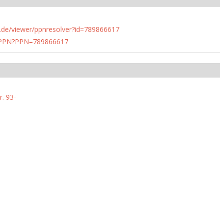
rlin.de/viewer/ppnresolver?id=789866617
1/PPN?PPN=789866617
. 93-