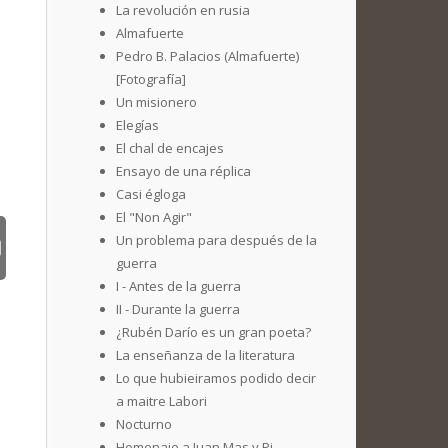
La revolución en rusia
Almafuerte
Pedro B. Palacios (Almafuerte)
[Fotografía]
Un misionero
Elegías
El chal de encajes
Ensayo de una réplica
Casi égloga
El "Non Agir"
Un problema para después de la
guerra
I - Antes de la guerra
II - Durante la guerra
¿Rubén Darío es un gran poeta?
La enseñanza de la literatura
Lo que hubieiramos podido decir
a maitre Labori
Nocturno
Homenaje a Juan Mas y Pi