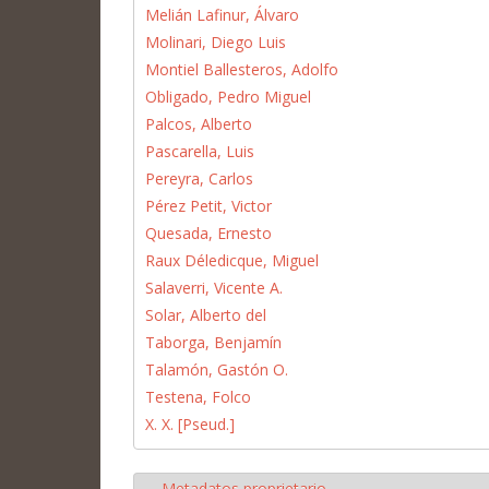
Melián Lafinur, Álvaro
Molinari, Diego Luis
Montiel Ballesteros, Adolfo
Obligado, Pedro Miguel
Palcos, Alberto
Pascarella, Luis
Pereyra, Carlos
Pérez Petit, Victor
Quesada, Ernesto
Raux Déledicque, Miguel
Salaverri, Vicente A.
Solar, Alberto del
Taborga, Benjamín
Talamón, Gastón O.
Testena, Folco
X. X. [Pseud.]
Metadatos proprietario
Ocultar