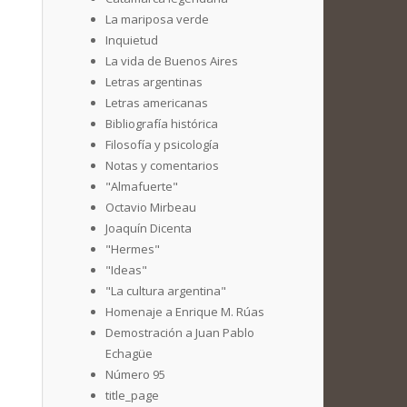
La mariposa verde
Inquietud
La vida de Buenos Aires
Letras argentinas
Letras americanas
Bibliografía histórica
Filosofía y psicología
Notas y comentarios
"Almafuerte"
Octavio Mirbeau
Joaquín Dicenta
"Hermes"
"Ideas"
"La cultura argentina"
Homenaje a Enrique M. Rúas
Demostración a Juan Pablo
Echagüe
Número 95
title_page