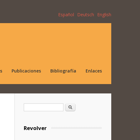
Español
Deutsch
English
s
Publicaciones
Bibliografía
Enlaces
Formulario de búsqueda
Buscar
Revolver