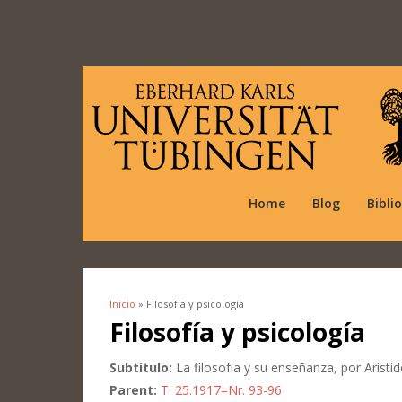
Home
Blog
Bibli
Inicio
» Filosofía y psicología
Se encuentra usted aquí
Filosofía y psicología
Subtítulo:
La filosofía y su enseñanza, por Aristid
Parent:
T. 25.1917=Nr. 93-96