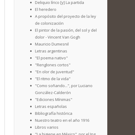
Deliquio lírico [y] La partida
El heredero
A propósito del proyecto de la ley
de colonización
El pintor de la pasión, del sol y del
dolor - Vincent Van Gogh
Mauricio Dumesnil
Letras argentinas
"El poema nativo"
"Renglones cortos"
"En olor de juventud"
"El ritmo de la vida"
"Como soñando...", por Luciano
González-Calderón
"Ediciones Mínimas"
Letras españolas
Bibliografía histórica
Nuestro teatro en el año 1916
Libros varios
"La higiene en México", por el Ing.