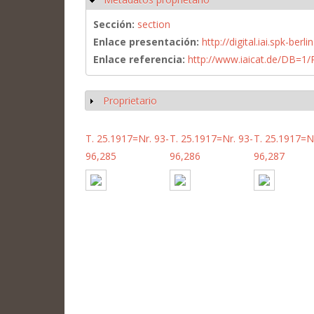
Sección:
section
Enlace presentación:
http://digital.iai.spk-be
Enlace referencia:
http://www.iaicat.de/DB=
Proprietario
Mostrar
T. 25.1917=Nr. 93-
T. 25.1917=Nr. 93-
T. 25.1917=Nr
96,285
96,286
96,287