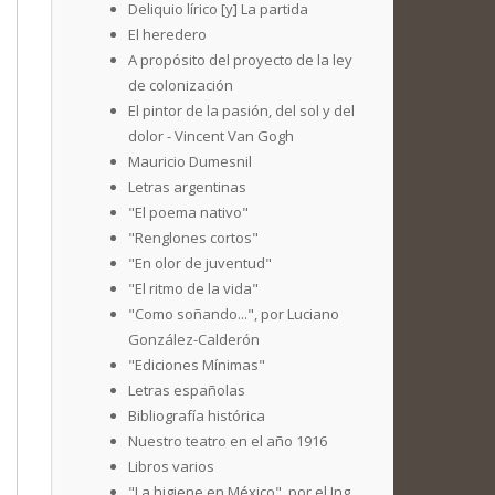
Deliquio lírico [y] La partida
El heredero
A propósito del proyecto de la ley
de colonización
El pintor de la pasión, del sol y del
dolor - Vincent Van Gogh
Mauricio Dumesnil
Letras argentinas
"El poema nativo"
"Renglones cortos"
"En olor de juventud"
"El ritmo de la vida"
"Como soñando...", por Luciano
González-Calderón
"Ediciones Mínimas"
Letras españolas
Bibliografía histórica
Nuestro teatro en el año 1916
Libros varios
"La higiene en México", por el Ing.