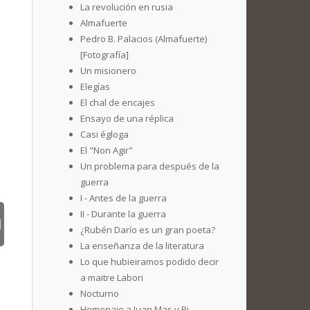
La revolución en rusia
Almafuerte
Pedro B. Palacios (Almafuerte)
[Fotografía]
Un misionero
Elegías
El chal de encajes
Ensayo de una réplica
Casi égloga
El "Non Agir"
Un problema para después de la
guerra
I - Antes de la guerra
II - Durante la guerra
¿Rubén Darío es un gran poeta?
La enseñanza de la literatura
Lo que hubieiramos podido decir
a maitre Labori
Nocturno
Homenaje a Juan Mas y Pi