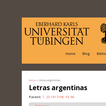
Home
Blog
Bibli
Inicio
» Letras argentinas
Se encuentra usted aquí
Letras argentinas
Parent:
T. 25.1917=Nr. 93-96
Personas
Ocultar