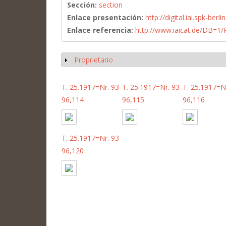
Sección:
section
Enlace presentación:
http://digital.iai.spk-be
Enlace referencia:
http://www.iaicat.de/DB=
Proprietario
Mostrar
T. 25.1917=Nr. 93-
T. 25.1917=Nr. 93-
T. 25.1917=Nr
96,114
96,115
96,116
T. 25.1917=Nr. 93-
96,120