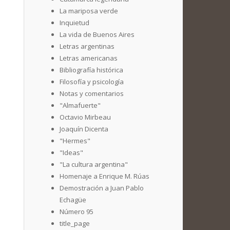
La mariposa verde
Inquietud
La vida de Buenos Aires
Letras argentinas
Letras americanas
Bibliografía histórica
Filosofía y psicología
Notas y comentarios
"Almafuerte"
Octavio Mirbeau
Joaquín Dicenta
"Hermes"
"Ideas"
"La cultura argentina"
Homenaje a Enrique M. Rúas
Demostración a Juan Pablo
Echagüe
Número 95
title_page