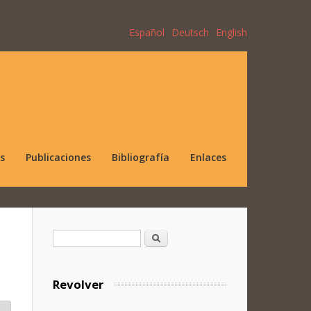
Español
Deutsch
English
s
Publicaciones
Bibliografía
Enlaces
Formulario de búsqueda
Buscar
Revolver