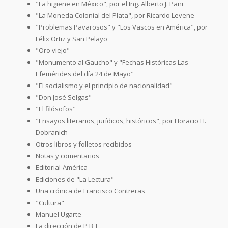
"La higiene en México", por el Ing. Alberto J. Pani
"La Moneda Colonial del Plata", por Ricardo Levene
"Problemas Pavarosos" y "Los Vascos en América", por
Félix Ortiz y San Pelayo
"Oro viejo"
"Monumento al Gaucho" y "Fechas Históricas Las
Efemérides del día 24 de Mayo"
"El socialismo y el principio de nacionalidad"
"Don José Selgas"
"El filósofos"
"Ensayos literarios, jurídicos, históricos", por Horacio H.
Dobranich
Otros libros y folletos recibidos
Notas y comentarios
Editorial-América
Ediciones de "La Lectura"
Una crónica de Francisco Contreras
"Cultura"
Manuel Ugarte
La dirección de P B T