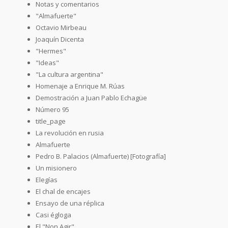
Notas y comentarios
"Almafuerte"
Octavio Mirbeau
Joaquín Dicenta
"Hermes"
"Ideas"
"La cultura argentina"
Homenaje a Enrique M. Rúas
Demostración a Juan Pablo Echagüe
Número 95
title_page
La revolución en rusia
Almafuerte
Pedro B. Palacios (Almafuerte) [Fotografía]
Un misionero
Elegías
El chal de encajes
Ensayo de una réplica
Casi égloga
El "Non Agir"