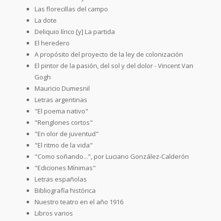
Las florecillas del campo
La dote
Deliquio lírico [y] La partida
El heredero
A propósito del proyecto de la ley de colonización
El pintor de la pasión, del sol y del dolor - Vincent Van
Gogh
Mauricio Dumesnil
Letras argentinas
"El poema nativo"
"Renglones cortos"
"En olor de juventud"
"El ritmo de la vida"
"Como soñando...", por Luciano González-Calderón
"Ediciones Mínimas"
Letras españolas
Bibliografía histórica
Nuestro teatro en el año 1916
Libros varios