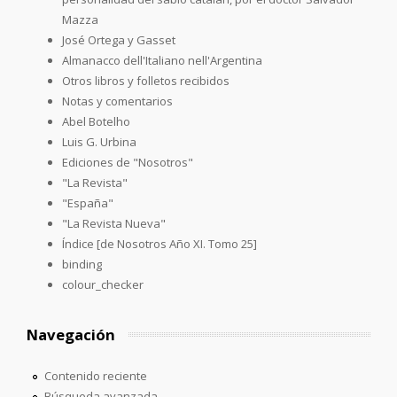
Mazza
José Ortega y Gasset
Almanacco dell'Italiano nell'Argentina
Otros libros y folletos recibidos
Notas y comentarios
Abel Botelho
Luis G. Urbina
Ediciones de "Nosotros"
"La Revista"
"España"
"La Revista Nueva"
Índice [de Nosotros Año XI. Tomo 25]
binding
colour_checker
Navegación
Contenido reciente
Búsqueda avanzada