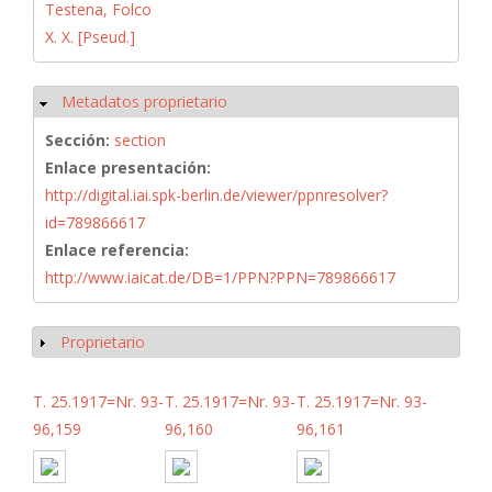
Testena, Folco
X. X. [Pseud.]
Metadatos proprietario
Ocultar
Sección:
section
Enlace presentación:
http://digital.iai.spk-berlin.de/viewer/ppnresolver?
id=789866617
Enlace referencia:
http://www.iaicat.de/DB=1/PPN?PPN=789866617
Proprietario
Mostrar
T. 25.1917=Nr. 93-
T. 25.1917=Nr. 93-
T. 25.1917=Nr. 93-
96,159
96,160
96,161