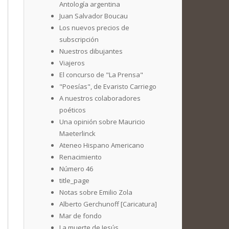
Antología argentina
Juan Salvador Boucau
Los nuevos precios de
subscripción
Nuestros dibujantes
Viajeros
El concurso de "La Prensa"
"Poesías", de Evaristo Carriego
A nuestros colaboradores
poéticos
Una opinión sobre Mauricio
Maeterlinck
Ateneo Hispano Americano
Renacimiento
Número 46
title_page
Notas sobre Emilio Zola
Alberto Gerchunoff [Caricatura]
Mar de fondo
La muerte de Jesús