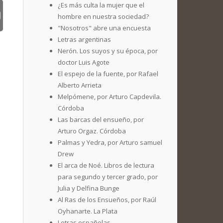
¿Es más culta la mujer que el
hombre en nuestra sociedad?
"Nosotros" abre una encuesta
Letras argentinas
Nerón. Los suyos y su época, por
doctor Luis Agote
El espejo de la fuente, por Rafael
Alberto Arrieta
Melpómene, por Arturo Capdevila.
Córdoba
Las barcas del ensueño, por
Arturo Orgaz. Córdoba
Palmas y Yedra, por Arturo samuel
Drew
El arca de Noé. Libros de lectura
para segundo y tercer grado, por
Julia y Delfina Bunge
Al Ras de los Ensueños, por Raúl
Oyhanarte. La Plata
Letras españolas