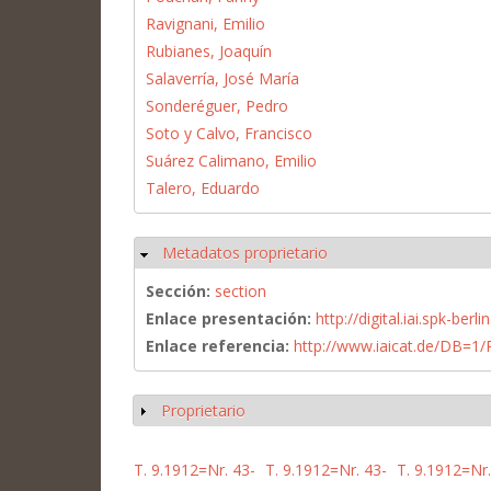
Ravignani, Emilio
Rubianes, Joaquín
Salaverría, José María
Sonderéguer, Pedro
Soto y Calvo, Francisco
Suárez Calimano, Emilio
Talero, Eduardo
Metadatos proprietario
Ocultar
Sección:
section
Enlace presentación:
http://digital.iai.spk-be
Enlace referencia:
http://www.iaicat.de/DB=
Proprietario
Mostrar
T. 9.1912=Nr. 43-
T. 9.1912=Nr. 43-
T. 9.1912=Nr.