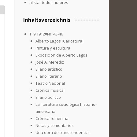
alistar todos autores
Inhaltsverzeichnis
T. 9.1912=Nr. 43-46
Alberto Lagos [Caricatura]
Pintura y escultura
Exposición de Alberto Lagos
José A. Merediz
El año artístico
El año literario
Teatro Nacional
Crónica musical
El año político
La literatura sociológica hispano-
americana
Crónica femenina
Notas y comentarios
Una obra de transcendencia: