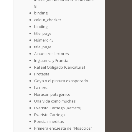
9]
binding
colour_checker
binding
title_page
Número 43
title_page
A nuestros lectores
Inglaterra y Francia
Rafael Obligado [Caricatura]
Protesta
Goya o el pintura exasperado
La nena
Huracán patagónico
Una vida como muchas
Evaristo Carriego [Retrato]
Evaristo Carriego
Poesías ineditas
Primera encuesta de "Nosotros"