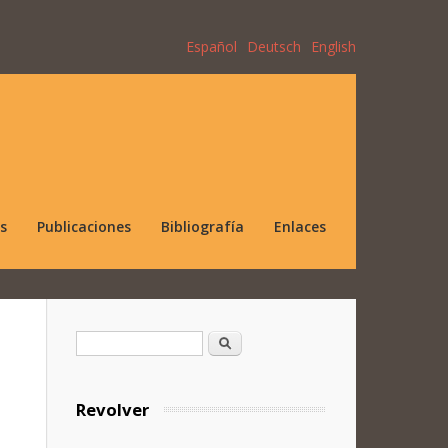
Español
Deutsch
English
s
Publicaciones
Bibliografía
Enlaces
Formulario de búsqueda
Buscar
Revolver