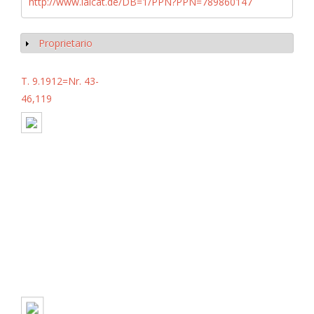
http://www.iaicat.de/DB=1/PPN?PPN=789860147
Proprietario
Mostrar
T. 9.1912=Nr. 43-
46,119