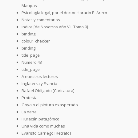
Maupas
Psicología legal, por el doctor Horacio P. Areco
Notas y comentarios
Índice [de Nosotros Año VII. Tomo 9]
binding
colour_checker
binding
title_page
Número 43
title_page
A nuestros lectores
Inglaterra y Francia
Rafael Obligado [Caricatura]
Protesta
Goya o el pintura exasperado
La nena
Huracán patagónico
Una vida como muchas
Evaristo Carriego [Retrato]