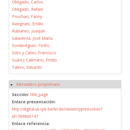
Obligado, Carlos
Obligado, Rafael
Pouchan, Fanny
Ravignani, Emilio
Rubianes, Joaquín
Salaverría, José María
Sonderéguer, Pedro
Soto y Calvo, Francisco
Suárez Calimano, Emilio
Talero, Eduardo
Metadatos proprietario
Ocultar
Sección:
title_page
Enlace presentación:
http://digital.iai.spk-berlin.de/viewer/ppnresolver?
id=789860147
Enlace referencia: