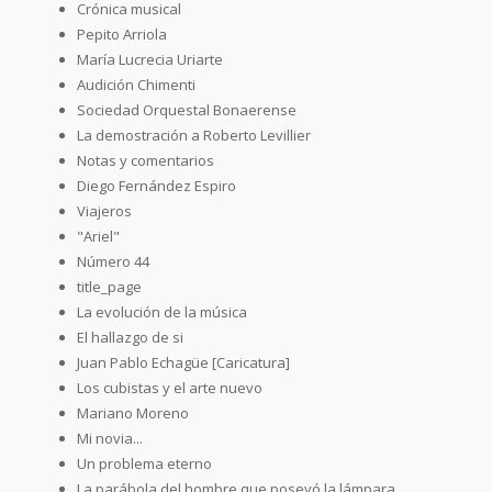
Crónica musical
Pepito Arriola
María Lucrecia Uriarte
Audición Chimenti
Sociedad Orquestal Bonaerense
La demostración a Roberto Levillier
Notas y comentarios
Diego Fernández Espiro
Viajeros
"Ariel"
Número 44
title_page
La evolución de la música
El hallazgo de si
Juan Pablo Echagüe [Caricatura]
Los cubistas y el arte nuevo
Mariano Moreno
Mi novia...
Un problema eterno
La parábola del hombre que poseyó la lámpara