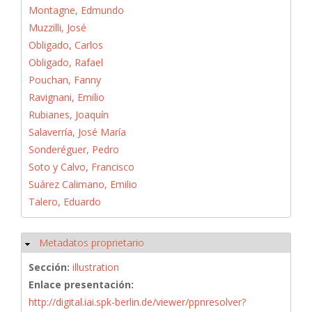
Montagne, Edmundo
Muzzilli, José
Obligado, Carlos
Obligado, Rafael
Pouchan, Fanny
Ravignani, Emilio
Rubianes, Joaquín
Salaverría, José María
Sonderéguer, Pedro
Soto y Calvo, Francisco
Suárez Calimano, Emilio
Talero, Eduardo
Metadatos proprietario
Ocultar
Sección:
illustration
Enlace presentación:
http://digital.iai.spk-berlin.de/viewer/ppnresolver?