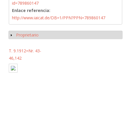
id=789860147
Enlace referencia:
http://www.iaicat.de/DB=1/PPN?PPN=789860147
Proprietario
Mostrar
T. 9.1912=Nr. 43-
46,142