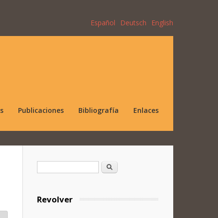
Español
Deutsch
English
s
Publicaciones
Bibliografía
Enlaces
Formulario de búsqueda
Buscar
Revolver