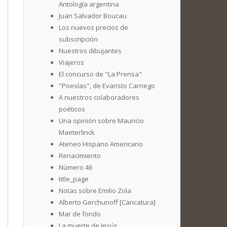
Antología argentina
Juan Salvador Boucau
Los nuevos precios de
subscripción
Nuestros dibujantes
Viajeros
El concurso de "La Prensa"
"Poesías", de Evaristo Carriego
A nuestros colaboradores
poéticos
Una opinión sobre Mauricio
Maeterlinck
Ateneo Hispano Americano
Renacimiento
Número 46
title_page
Notas sobre Emilio Zola
Alberto Gerchunoff [Caricatura]
Mar de fondo
La muerte de Jesús