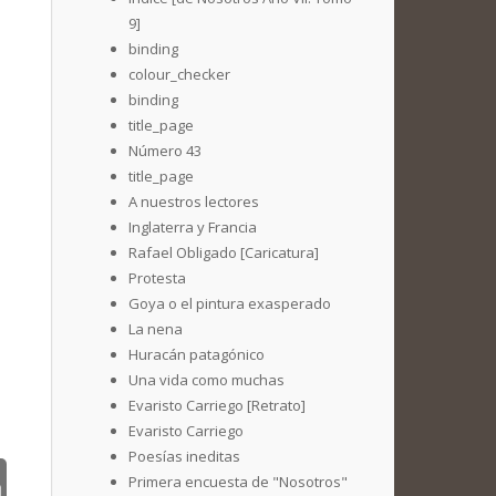
9]
binding
colour_checker
binding
title_page
Número 43
title_page
A nuestros lectores
Inglaterra y Francia
Rafael Obligado [Caricatura]
Protesta
Goya o el pintura exasperado
La nena
Huracán patagónico
Una vida como muchas
Evaristo Carriego [Retrato]
Evaristo Carriego
Poesías ineditas
Primera encuesta de "Nosotros"