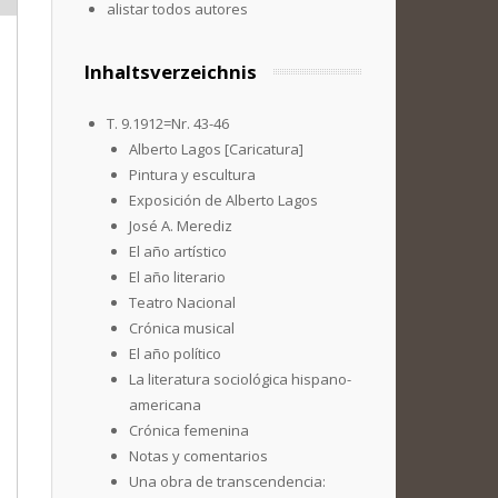
alistar todos autores
Inhaltsverzeichnis
T. 9.1912=Nr. 43-46
Alberto Lagos [Caricatura]
Pintura y escultura
Exposición de Alberto Lagos
José A. Merediz
El año artístico
El año literario
Teatro Nacional
Crónica musical
El año político
La literatura sociológica hispano-
americana
Crónica femenina
Notas y comentarios
Una obra de transcendencia: