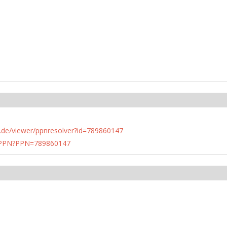
rlin.de/viewer/ppnresolver?id=789860147
1/PPN?PPN=789860147