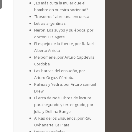
¿Es más culta la mujer que el
hombre en nuestra sociedad?
"Nosotros" abre una encuesta
Letras argentinas
Nerón. Los suyos y su época, por
doctor Luis Agote
El espejo de la fuente, por Rafael
Alberto Arrieta
Melpómene, por Arturo Capdevila.
Córdoba
Las barcas del ensueño, por
Arturo Orgaz. Córdoba
Palmas y Yedra, por Arturo samuel
Drew
El arca de Noé. Libros de lectura
para segundo y tercer grado, por
Julia y Delfina Bunge
Al Ras de los Ensueños, por Raúl
Oyhanarte. La Plata
Letras españolas