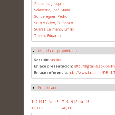
Rubianes, Joaquín
Salaverría, José María
Sonderéguer, Pedro
Soto y Calvo, Francisco
Suárez Calimano, Emilio
Talero, Eduardo
Metadatos proprietario
Ocultar
Sección:
section
Enlace presentación:
http://digital.iai.spk-be
Enlace referencia:
http://www.iaicat.de/DB=
Proprietario
Mostrar
T. 9.1912=Nr. 43-
T. 9.1912=Nr. 43-
46,117
46,118