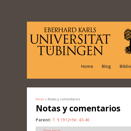
Home
Blog
Bibli
Inicio
» Notas y comentarios
Se encuentra usted aquí
Notas y comentarios
Parent:
T. 9.1912=Nr. 43-46
Personas
Ocultar