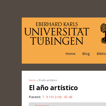
Home
Blog
Bibli
Inicio
» El año artístico
Se encuentra usted aquí
El año artístico
Parent:
T. 9.1912=Nr. 43-46
Personas
Ocultar