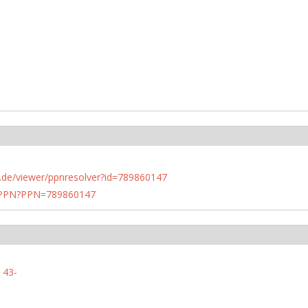
rlin.de/viewer/ppnresolver?id=789860147
1/PPN?PPN=789860147
 43-