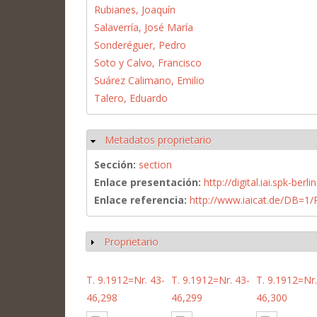
Rubianes, Joaquín
Salaverría, José María
Sonderéguer, Pedro
Soto y Calvo, Francisco
Suárez Calimano, Emilio
Talero, Eduardo
Metadatos proprietario
Ocultar
Sección:
section
Enlace presentación:
http://digital.iai.spk-be
Enlace referencia:
http://www.iaicat.de/DB=
Proprietario
Mostrar
T. 9.1912=Nr. 43-
T. 9.1912=Nr. 43-
T. 9.1912=Nr.
46,298
46,299
46,300