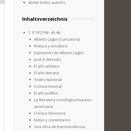
alistar todos autores
Inhaltsverzeichnis
T. 9.1912=Nr. 43-46
Alberto Lagos [Caricatura]
Pintura y escultura
Exposición de Alberto Lagos
José A. Merediz
El año artístico
El año literario
Teatro Nacional
Crónica musical
El año político
La literatura sociológica hispano-
americana
Crónica femenina
Notas y comentarios
Una obra de transcendencia: