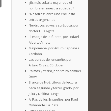
¿Es más culta la mujer que el
hombre en nuestra sociedad?
"Nosotros" abre una encuesta
Letras argentinas
Nerón. Los suyos y su época, por
doctor Luis Agote
El espejo de la fuente, por Rafael
Alberto Arrieta
Melpómene, por Arturo Capdevila.
Córdoba
Las barcas del ensueño, por
Arturo Orgaz. Córdoba
Palmas y Yedra, por Arturo samuel
Drew
El arca de Noé. Libros de lectura
para segundo y tercer grado, por
Julia y Delfina Bunge
Al Ras de los Ensueños, por Raúl
Oyhanarte. La Plata
Letras españolas