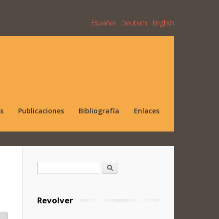
Español
Deutsch
English
s
Publicaciones
Bibliografía
Enlaces
Formulario de búsqueda
Buscar
Revolver