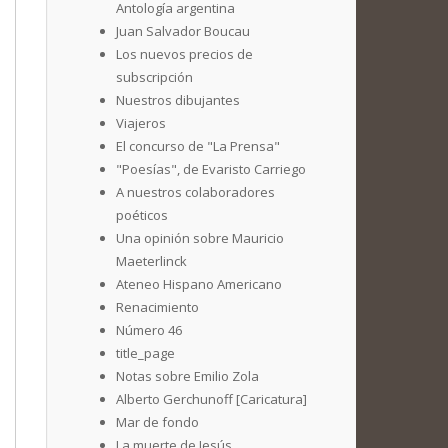
Antología argentina
Juan Salvador Boucau
Los nuevos precios de
subscripción
Nuestros dibujantes
Viajeros
El concurso de "La Prensa"
"Poesías", de Evaristo Carriego
A nuestros colaboradores
poéticos
Una opinión sobre Mauricio
Maeterlinck
Ateneo Hispano Americano
Renacimiento
Número 46
title_page
Notas sobre Emilio Zola
Alberto Gerchunoff [Caricatura]
Mar de fondo
La muerte de Jesús