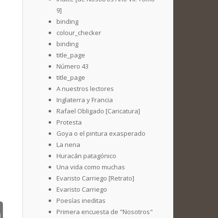
9]
binding
colour_checker
binding
title_page
Número 43
title_page
A nuestros lectores
Inglaterra y Francia
Rafael Obligado [Caricatura]
Protesta
Goya o el pintura exasperado
La nena
Huracán patagónico
Una vida como muchas
Evaristo Carriego [Retrato]
Evaristo Carriego
Poesías ineditas
Primera encuesta de "Nosotros"