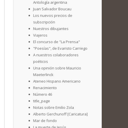
Antología argentina
Juan Salvador Boucau
Los nuevos precios de
subscripción
Nuestros dibujantes
Viajeros
El concurso de "La Prensa"
"Poesías", de Evaristo Carriego
A nuestros colaboradores
poéticos
Una opinión sobre Mauricio
Maeterlinck
Ateneo Hispano Americano
Renacimiento
Número 46
title_page
Notas sobre Emilio Zola
Alberto Gerchunoff [Caricatura]
Mar de fondo
La muerte de Jesús