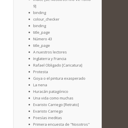
9]
binding
colour_checker
binding
title_page
Número 43
title_page
A nuestros lectores
Inglaterra y Francia
Rafael Obligado [Caricatura]
Protesta
Goya o el pintura exasperado
La nena
Huracán patagónico
Una vida como muchas
Evaristo Carriego [Retrato]
Evaristo Carriego
Poesías ineditas
Primera encuesta de "Nosotros"