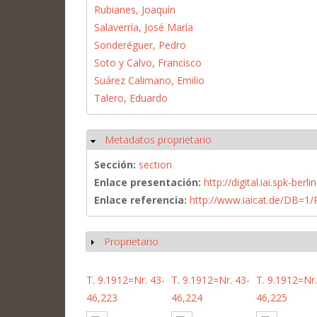
Rubianes, Joaquín
Salaverría, José María
Sonderéguer, Pedro
Soto y Calvo, Francisco
Suárez Calimano, Emilio
Talero, Eduardo
Metadatos proprietario
Ocultar
Sección:
section
Enlace presentación:
http://digital.iai.spk-be
Enlace referencia:
http://www.iaicat.de/DB=
Proprietario
Mostrar
T. 9.1912=Nr. 43-
T. 9.1912=Nr. 43-
T. 9.1912=Nr.
46,223
46,224
46,225