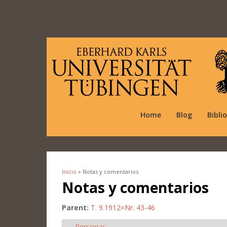
Home
Blog
Bibli
Inicio
» Notas y comentarios
Se encuentra usted aquí
Notas y comentarios
Parent:
T. 9.1912=Nr. 43-46
Personas
Ocultar