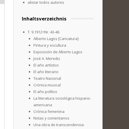
alistar todos autores
Inhaltsverzeichnis
T. 9.1912=Nr. 43-46
Alberto Lagos [Caricatura]
Pintura y escultura
Exposición de Alberto Lagos
José A. Merediz
El año artístico
El año literario
Teatro Nacional
Crónica musical
El año político
La literatura sociológica hispano-
americana
Crónica femenina
Notas y comentarios
Una obra de transcendencia: