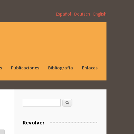
Español
Deutsch
English
s
Publicaciones
Bibliografía
Enlaces
Formulario de búsqueda
Buscar
Revolver