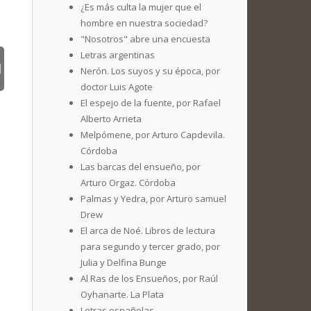
¿Es más culta la mujer que el
hombre en nuestra sociedad?
"Nosotros" abre una encuesta
Letras argentinas
Nerón. Los suyos y su época, por
doctor Luis Agote
El espejo de la fuente, por Rafael
Alberto Arrieta
Melpómene, por Arturo Capdevila.
Córdoba
Las barcas del ensueño, por
Arturo Orgaz. Córdoba
Palmas y Yedra, por Arturo samuel
Drew
El arca de Noé. Libros de lectura
para segundo y tercer grado, por
Julia y Delfina Bunge
Al Ras de los Ensueños, por Raúl
Oyhanarte. La Plata
Letras españolas