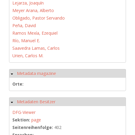
Lejarza, Joaquín
Meyer Arana, Alberto
Obligado, Pastor Servando
Peña, David
Ramos Mexía, Ezequiel
Río, Manuel E.
Saavedra Lamas, Carlos
Urien, Carlos M.
Metadata magazine
Ausblenden
Orte:
Metadaten Besitzer
Ausblenden
DFG-Viewer
Sektion:
page
Seitenreihenfolge:
402
Sprachen: