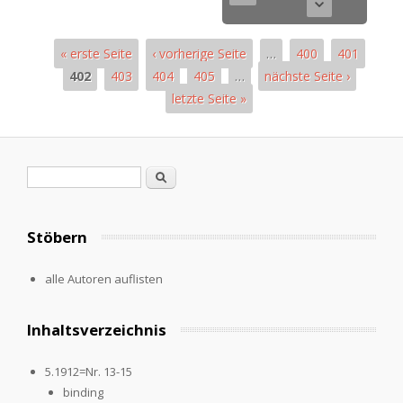
« erste Seite
‹ vorherige Seite
…
400
401
402
403
404
405
…
nächste Seite ›
letzte Seite »
Seiten
Suchformular
Suche
Stöbern
alle Autoren auflisten
Inhaltsverzeichnis
5.1912=Nr. 13-15
binding