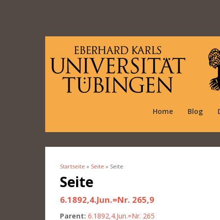
Home
Blog
Startseite
»
Seite
» Seite
Sie sind hier
Seite
6.1892,4.Jun.=Nr. 265,9
Parent:
6.1892,4.Jun.=Nr. 265