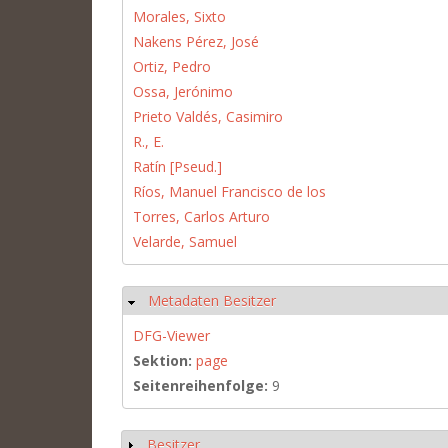
Morales, Sixto
Nakens Pérez, José
Ortiz, Pedro
Ossa, Jerónimo
Prieto Valdés, Casimiro
R., E.
Ratín [Pseud.]
Ríos, Manuel Francisco de los
Torres, Carlos Arturo
Velarde, Samuel
Metadaten Besitzer
Ausblenden
DFG-Viewer
Sektion:
page
Seitenreihenfolge:
9
Besitzer
Anzeigen