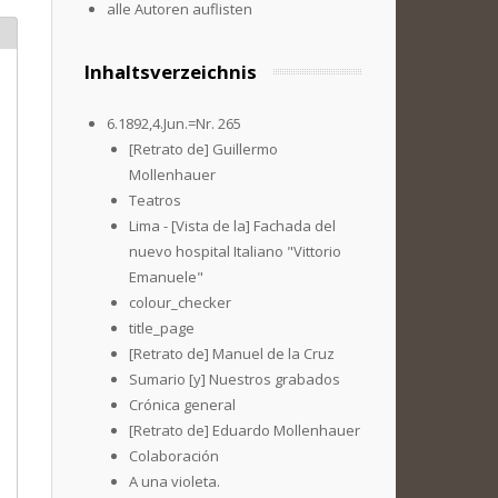
alle Autoren auflisten
Inhaltsverzeichnis
6.1892,4.Jun.=Nr. 265
[Retrato de] Guillermo
Mollenhauer
Teatros
Lima - [Vista de la] Fachada del
nuevo hospital Italiano "Vittorio
Emanuele"
colour_checker
title_page
[Retrato de] Manuel de la Cruz
Sumario [y] Nuestros grabados
Crónica general
[Retrato de] Eduardo Mollenhauer
Colaboración
A una violeta.