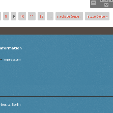
8
9
10
11
12
…
nächste Seite ›
letzte Seite »
Information
Impressum
besitz, Berlin