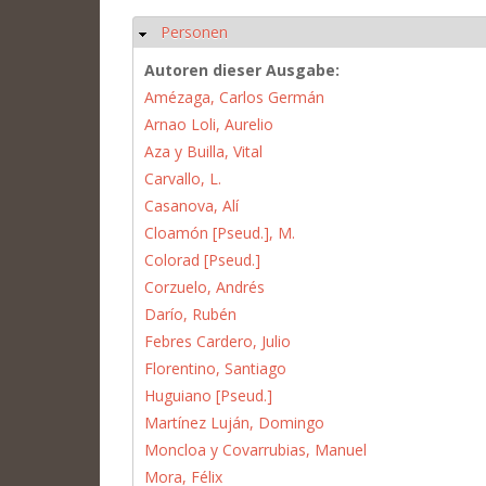
Personen
Ausblenden
Autoren dieser Ausgabe:
Amézaga, Carlos Germán
Arnao Loli, Aurelio
Aza y Builla, Vital
Carvallo, L.
Casanova, Alí
Cloamón [Pseud.], M.
Colorad [Pseud.]
Corzuelo, Andrés
Darío, Rubén
Febres Cardero, Julio
Florentino, Santiago
Huguiano [Pseud.]
Martínez Luján, Domingo
Moncloa y Covarrubias, Manuel
Mora, Félix