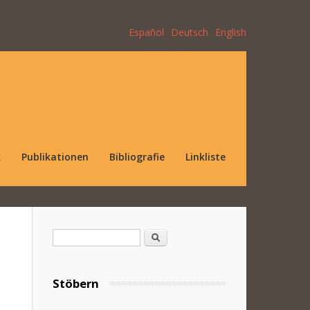
Español
Deutsch
English
k
Publikationen
Bibliografie
Linkliste
Suchformular
Suche
Stöbern