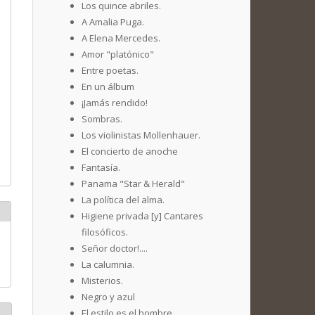
Los quince abriles.
A Amalia Puga.
A Elena Mercedes.
Amor "platónico"
Entre poetas.
En un álbum
¡Jamás rendido!
Sombras.
Los violinistas Mollenhauer.
El concierto de anoche
Fantasía.
Panama "Star & Herald"
La política del alma.
Higiene privada [y] Cantares
filosóficos.
Señor doctor!....
La calumnia.
Misterios.
Negro y azul
El estilo es el hombre.