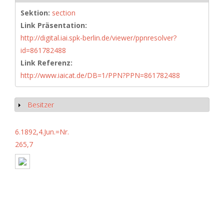
Sektion:
section
Link Präsentation:
http://digital.iai.spk-berlin.de/viewer/ppnresolver?
id=861782488
Link Referenz:
http://www.iaicat.de/DB=1/PPN?PPN=861782488
Besitzer
Anzeigen
6.1892,4.Jun.=Nr.
265,7