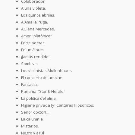
Colaboración
A una violeta.
Los quince abriles.
A Amalia Puga.
A Elena Mercedes.
Amor "platónico"
Entre poetas.
En un álbum
¡Jamás rendido!
Sombras.
Los violinistas Mollenhauer.
El concierto de anoche
Fantasía.
Panama "Star & Herald"
La política del alma.
Higiene privada [y] Cantares filosóficos.
Señor doctor!....
La calumnia.
Misterios.
Negro y azul