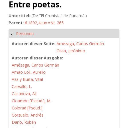
Entre poetas.
Untertitel:
(De "El Cronista" de Panamá.)
Parent:
6.1892,4.Jun.=Nr. 265
Personen
Ausblenden
Autoren dieser Seite:
Amézaga, Carlos Germán
Ossa, Jerónimo
Autoren dieser Ausgabe:
Amézaga, Carlos Germán
Arnao Loli, Aurelio
Aza y Builla, Vital
Carvallo, L.
Casanova, Alí
Cloamón [Pseud.], M.
Colorad [Pseud.]
Corzuelo, Andrés
Darío, Rubén