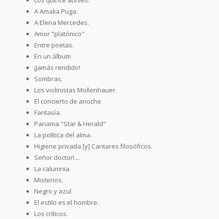
A Amalia Puga.
A Elena Mercedes.
Amor "platónico"
Entre poetas.
En un álbum
¡Jamás rendido!
Sombras.
Los violinistas Mollenhauer.
El concierto de anoche
Fantasía.
Panama "Star & Herald"
La política del alma.
Higiene privada [y] Cantares filosóficos.
Señor doctor!....
La calumnia.
Misterios.
Negro y azul
El estilo es el hombre.
Los críticos.