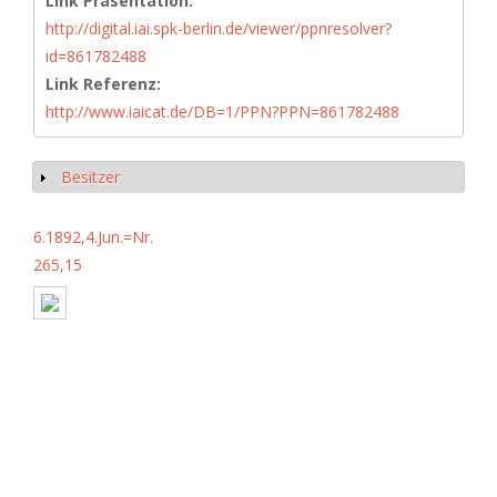
Link Präsentation:
http://digital.iai.spk-berlin.de/viewer/ppnresolver?
id=861782488
Link Referenz:
http://www.iaicat.de/DB=1/PPN?PPN=861782488
Besitzer
Anzeigen
6.1892,4.Jun.=Nr.
265,15