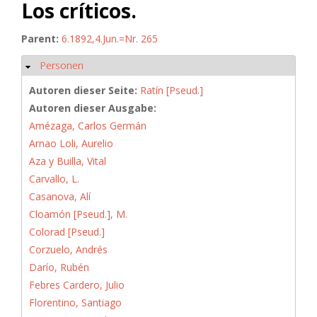
Los críticos.
Parent:
6.1892,4.Jun.=Nr. 265
Personen
Ausblenden
Autoren dieser Seite:
Ratín [Pseud.]
Autoren dieser Ausgabe:
Amézaga, Carlos Germán
Arnao Loli, Aurelio
Aza y Builla, Vital
Carvallo, L.
Casanova, Alí
Cloamón [Pseud.], M.
Colorad [Pseud.]
Corzuelo, Andrés
Darío, Rubén
Febres Cardero, Julio
Florentino, Santiago