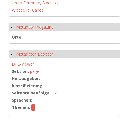
Ureta Ferrande, Alberto J.
Wiesse R., Carlos
Metadata magazine
Ausblenden
Orte:
Metadaten Besitzer
Ausblenden
DFG-Viewer
Sektion:
page
Herausgeber:
Klassifizierung:
Seitenreihenfolge:
129
Sprachen:
Themen: