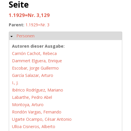
Seite
1.1929=Nr. 3,129
Parent:
1.1929=Nr. 3
Personen
Ausblenden
Autoren dieser Ausgabe:
Carrión Cachot, Rebeca
Dammert Elguera, Enrique
Escobar, Jorge Guillermo
García Salazar, Arturo
I., J.
Ibérico Rodríguez, Mariano
Labarthe, Pedro Abel
Montoya, Arturo
Rondón Vargas, Fernando
Ugarte Ocampo, César Antonio
Ulloa Cisneros, Alberto