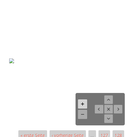
« erste Seite
‹ vorherige Seite
…
127
128